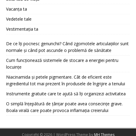
Vacanța ta
Vedetele tale
Vestimentația ta
De ce îți pocnesc genunchii? Când zgomotele articulațiilor sunt
normale și când pot ascunde o problemă de sănătate
Cum funcționează sistemele de stocare a energiei pentru
locuințe
Niacinamida și petele pigmentare. Cât de eficient este
ingredientul tot mai prezent în produsele de îngrijire a tenului
Instrumente gratuite care te ajută să îți organizezi activitatea
O simplă înțepătură de țânțar poate avea consecințe grave.
Boala virală care poate provoca inflamația creierului
Copyright © 2026 | WordPress Theme by
MH Themes