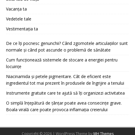
Vacanța ta
Vedetele tale
Vestimentația ta
De ce îți pocnesc genunchii? Când zgomotele articulațiilor sunt
normale și când pot ascunde o problemă de sănătate
Cum funcționează sistemele de stocare a energiei pentru
locuințe
Niacinamida și petele pigmentare. Cât de eficient este
ingredientul tot mai prezent în produsele de îngrijire a tenului
Instrumente gratuite care te ajută să îți organizezi activitatea
O simplă înțepătură de țânțar poate avea consecințe grave.
Boala virală care poate provoca inflamația creierului
Copyright © 2026 | WordPress Theme by
MH Themes