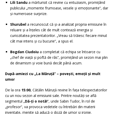
Lili Sandu
a mărturisit că revine cu entuziasm, promițând
publicului „momente frumoase, vesele și emoționante”, dar
și numeroase surprize.
Shurubel
a recunoscut că și-a analizat propria emisiune în
reluare și a înțeles cât de mult contează energia și
curiozitatea prezentatorilor. „Vreau să trăiesc fiecare minut
cât mai intens și cu bucurie”, a spus el.
Bogdan Ciudoiu
a completat că echipa se întoarce cu
„chef de viață și poftă de râs”, promițând un sezon mai plin
de dinamism și voie bună decât până acum.
După-amiezi cu „La Măruță” – povești, emoții și mult
umor
De la ora
15:00
, Cătălin Măruță revine în fața telespectatorilor
cu un nou sezon al emisiunii sale. Printre noutăți se află
segmentul „
Dă-ți o notă!
”, unde Sabin Tudor, în rol de
„profesor”, va provoca vedetele cu întrebări din materii
inventate, menite să aducă o doză de umor și ironie.