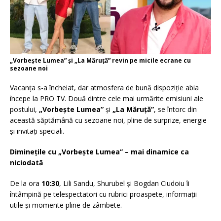
„Vorbește Lumea” și „La Măruță” revin pe micile ecrane cu
sezoane noi
Vacanța s-a încheiat, dar atmosfera de bună dispoziție abia
începe la PRO TV. Două dintre cele mai urmărite emisiuni ale
postului,
„Vorbește Lumea”
și
„La Măruță”
, se întorc din
această săptămână cu sezoane noi, pline de surprize, energie
și invitați speciali.
Diminețile cu „Vorbește Lumea” – mai dinamice ca
niciodată
De la ora
10:30
, Lili Sandu, Shurubel și Bogdan Ciudoiu îi
întâmpină pe telespectatori cu rubrici proaspete, informații
utile și momente pline de zâmbete.