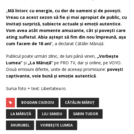
„
Mă întorc cu energie, cu dor de oameni și de povești.
Vreau ca acest sezon să fie și mai apropiat de public, cu
invitați surpriză, subiecte actuale și emoții autentice.
Vom avea atât momente amuzante, cât și povești care
ating sufletul. Abia aștept să fim din nou împreună, așa
cum facem de 18 ani
”, a declarat Cătălin Măruță.
Publicul poate urmări zilnic, de luni până vineri,
„Vorbește
Lumea”
și
„La Măruță”
pe PRO TV, dar și online, pe VOYO.
Două emisiuni diferite, unite de aceeași promisiune:
povești
captivante, voie bună și emoție autentică
.
Sursa foto + text: Libertatea.ro
BOGDAN CIUDOIU
CĂTĂLIN MĂRUȚ
LA MĂRUȚĂ
LILI SANDU
SABIN TUDOR
SHURUBEL
VORBEȘTE LUMEA