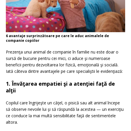
6 avantaje surprinzătoare pe care le aduc animalele de
companie copiilor
Prezenţa unui animal de companie în familie nu este doar o
sursă de bucurie pentru cei mici, ci aduce şi numeroase
beneficii pentru dezvoltarea lor fizică, emoţională şi socială.
Iată câteva dintre avantajele pe care specialiştii le evidenţiază:
1. Învăţarea empatiei şi a atenţiei faţă de
alţii
Copilul care îngrijeşte un căţel, o pisică sau alt animal începe
să observe nevoile lui şi să răspundă la acestea — un exerciţiu
ce conduce la mai multă sensibilitate faţă de sentimentele
altora.