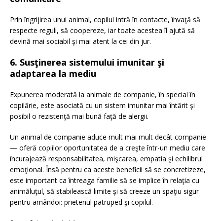
Prin îngrijirea unui animal, copilul intră în contacte, învaţă să
respecte reguli, să coopereze, iar toate acestea îl ajută să
devină mai sociabil şi mai atent la cei din jur.
6. Susţinerea sistemului imunitar şi
adaptarea la mediu
Expunerea moderată la animale de companie, în special în
copilărie, este asociată cu un sistem imunitar mai întărit şi
posibil o rezistenţă mai bună faţă de alergii.
Un animal de companie aduce mult mai mult decât companie
— oferă copiilor oportunitatea de a creşte într-un mediu care
încurajează responsabilitatea, mişcarea, empatia şi echilibrul
emoţional. Însă pentru ca aceste beneficii să se concretizeze,
este important ca întreaga familie să se implice în relaţia cu
animăluţul, să stabilească limite şi să creeze un spaţiu sigur
pentru amândoi: prietenul patruped şi copilul.