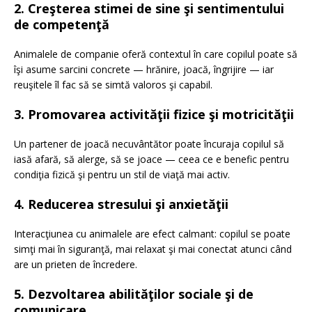
2. Creşterea stimei de sine şi sentimentului
de competenţă
Animalele de companie oferă contextul în care copilul poate să
îşi asume sarcini concrete — hrănire, joacă, îngrijire — iar
reuşitele îl fac să se simtă valoros şi capabil.
3. Promovarea activităţii fizice şi motricităţii
Un partener de joacă necuvântător poate încuraja copilul să
iasă afară, să alerge, să se joace — ceea ce e benefic pentru
condiţia fizică şi pentru un stil de viaţă mai activ.
4. Reducerea stresului şi anxietăţii
Interacţiunea cu animalele are efect calmant: copilul se poate
simţi mai în siguranţă, mai relaxat şi mai conectat atunci când
are un prieten de încredere.
5. Dezvoltarea abilităţilor sociale şi de
comunicare