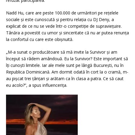
refuzat participarea.
Nadd Hu, care are peste 100.000 de urmăritori pe rețelele
sociale și este cunoscută și pentru relația cu DJ Deny, a
explicat de ce nu se vede într-o competiție de supraviețuire.
Tânăra a povestit cu umor și sinceritate că nu ar putea renunța
la confortul cu care este obișnuită.
„M-a sunat o producătoare să mă invite la Survivor și am
început să râdem amândouă. Eu la Survivor? Este important să
îți cunoști limitele. Iar ale mele sunt pe lângă București, nu în
Republica Dominicană. Am dormit odată în cort la o cramă, m-
au pișcat trei țânțari și arătam ca în clasa a patra. Ce să caut
eu acolo?”, a spus influencerița.