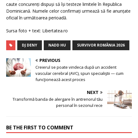
caute concurenți dispuși să își testeze limitele în Republica
Dominicană. Numele celor confirmați urmează să fie anunțate
oficial în următoarea perioadă.
Sursa foto + text: Libertatea.ro
DJ DENY
NADD HU
SURVIVOR ROMÂNIA 2026
PREVIOUS
Creierul se poate vindeca după un accident
vascular cerebral (AVC), spun specialiştii — cum
funcţionează acest proces
NEXT
Transformă banda de alergare în antrenorul tău
personal în sezonul rece
BE THE FIRST TO COMMENT