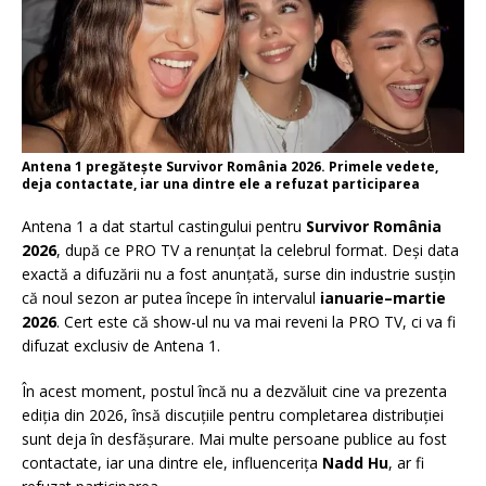
Antena 1 pregătește Survivor România 2026. Primele vedete,
deja contactate, iar una dintre ele a refuzat participarea
Antena 1 a dat startul castingului pentru
Survivor România
2026
, după ce PRO TV a renunțat la celebrul format. Deși data
exactă a difuzării nu a fost anunțată, surse din industrie susțin
că noul sezon ar putea începe în intervalul
ianuarie–martie
2026
. Cert este că show-ul nu va mai reveni la PRO TV, ci va fi
difuzat exclusiv de Antena 1.
În acest moment, postul încă nu a dezvăluit cine va prezenta
ediția din 2026, însă discuțiile pentru completarea distribuției
sunt deja în desfășurare. Mai multe persoane publice au fost
contactate, iar una dintre ele, influencerița
Nadd Hu
, ar fi