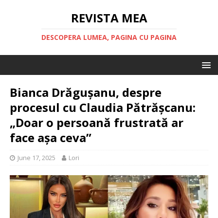
REVISTA MEA
DESCOPERA LUMEA, PAGINA CU PAGINA
Bianca Drăgușanu, despre
procesul cu Claudia Pătrășcanu:
„Doar o persoană frustrată ar
face așa ceva”
June 17, 2025
Lori