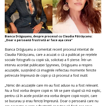
Bianca Drăgușanu, despre procesul cu Claudia Pătrășcanu:
„Doar o persoană frustrată ar face așa ceva”
Bianca Drăgușanu a comentat recent procesul intentat de
Claudia Pătrășcanu, care a acuzat-o că a publicat pe rețelele
sociale fotografii cu copiii săi, solicitați a fi șterse.
Într-un
interviu acordat publicației Spynews, Drăgușanu a respins
acuzațiile, susținând că imaginile reflectau momente fericite
petrecute împreună de copii și că procesul a fost inutil.
„Nimic din acuzațiile care mi-au fost aduse nu a fost relevant.
Nu a fost vorba despre copiii ei. Mi se pare stupid să mă explic,
pentru că în acele postări era vorba despre copiii noștri, care
se bucurau și erau fericiți împreună. Doar o persoană care nu