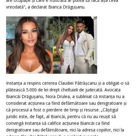
are ocupație și care e frustrată ar putea să facă așa ceva
vreodată”, a declarat Bianca Drăgușanu.
Instanța a respins cererea Claudiei Pătrășcanu și a obligat-o să
plătească 5.000 de lei drept cheltuieli de judecată.
Avocata
Biancăi Drăgușanu, Nora Drulea, a subliniat că instanța nu a
considerat acțiunea ca fiind defăimătoare sau denigratoare și
că procesul a fost o pierdere de timp și resurse.
„Câștigul
juridic este, de fapt, al Biancăi, pentru că nu au reușit să
convingă instanța să califice acțiunea Biancăi ca fiind
denigratoare sau defăimătoare, nici la adresa copiilor, nici la