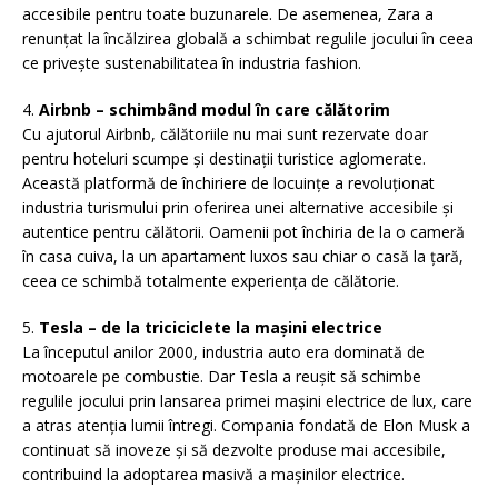
accesibile pentru toate buzunarele. De asemenea, Zara a
renunțat la încălzirea globală a schimbat regulile jocului în ceea
ce privește sustenabilitatea în industria fashion.
4.
Airbnb – schimbând modul în care călătorim
Cu ajutorul Airbnb, călătoriile nu mai sunt rezervate doar
pentru hoteluri scumpe și destinații turistice aglomerate.
Această platformă de închiriere de locuințe a revoluționat
industria turismului prin oferirea unei alternative accesibile și
autentice pentru călătorii. Oamenii pot închiria de la o cameră
în casa cuiva, la un apartament luxos sau chiar o casă la țară,
ceea ce schimbă totalmente experiența de călătorie.
5.
Tesla – de la triciciclete la mașini electrice
La începutul anilor 2000, industria auto era dominată de
motoarele pe combustie. Dar Tesla a reușit să schimbe
regulile jocului prin lansarea primei mașini electrice de lux, care
a atras atenția lumii întregi. Compania fondată de Elon Musk a
continuat să inoveze și să dezvolte produse mai accesibile,
contribuind la adoptarea masivă a mașinilor electrice.