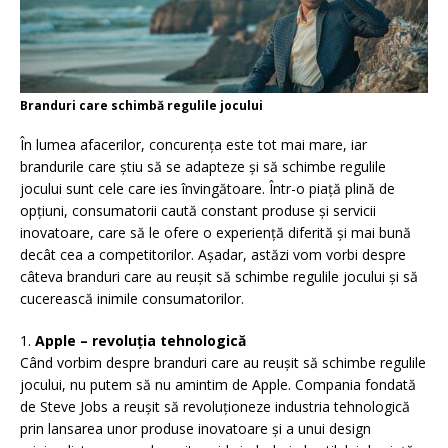
Branduri care schimbă regulile jocului
În lumea afacerilor, concurența este tot mai mare, iar
brandurile care știu să se adapteze și să schimbe regulile
jocului sunt cele care ies învingătoare. Într-o piață plină de
opțiuni, consumatorii caută constant produse și servicii
inovatoare, care să le ofere o experiență diferită și mai bună
decât cea a competitorilor. Așadar, astăzi vom vorbi despre
câteva branduri care au reușit să schimbe regulile jocului și să
cucerească inimile consumatorilor.
1.
Apple – revoluția tehnologică
Când vorbim despre branduri care au reușit să schimbe regulile
jocului, nu putem să nu amintim de Apple. Compania fondată
de Steve Jobs a reușit să revoluționeze industria tehnologică
prin lansarea unor produse inovatoare și a unui design