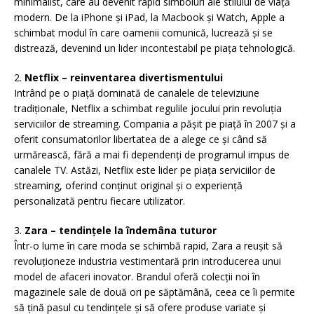
minimalist, care au devenit rapid simboluri ale stilului de viață
modern. De la iPhone și iPad, la Macbook și Watch, Apple a
schimbat modul în care oamenii comunică, lucrează și se
distrează, devenind un lider incontestabil pe piața tehnologică.
2.
Netflix – reinventarea divertismentului
Intrând pe o piață dominată de canalele de televiziune
tradiționale, Netflix a schimbat regulile jocului prin revoluția
serviciilor de streaming. Compania a pășit pe piață în 2007 și a
oferit consumatorilor libertatea de a alege ce și când să
urmărească, fără a mai fi dependenți de programul impus de
canalele TV. Astăzi, Netflix este lider pe piața serviciilor de
streaming, oferind conținut original și o experiență
personalizată pentru fiecare utilizator.
3.
Zara – tendințele la îndemâna tuturor
Într-o lume în care moda se schimbă rapid, Zara a reușit să
revoluționeze industria vestimentară prin introducerea unui
model de afaceri inovator. Brandul oferă colecții noi în
magazinele sale de două ori pe săptămână, ceea ce îi permite
să țină pasul cu tendințele și să ofere produse variate și