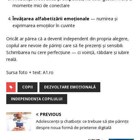
momente mici de conectare
Învățarea alfabetizării emoționale
— numirea și
exprimarea emoțiilor în cuvinte
Oricât ar părea că a devenit independent din propria alegere,
copilul are nevoie de părinți care să fie prezenți și sensibili.
Schimbarea nu cere perfecțiune — ci voință, răbdare și iubire
reală.
Sursa foto + text: A1.ro
COPII
DEZVOLTARE EMOȚIONALĂ
INDEPENDENȚA COPILULUI
PREVIOUS
Adolescenții și chatboții: ce trebuie să știe părinții
despre noua formă de prietenie digitală