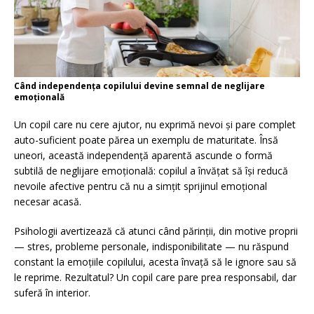
Când independența copilului devine semnal de neglijare
emoțională
Un copil care nu cere ajutor, nu exprimă nevoi și pare complet
auto-suficient poate părea un exemplu de maturitate. Însă
uneori, această independență aparentă ascunde o formă
subtilă de neglijare emoțională: copilul a învățat să își reducă
nevoile afective pentru că nu a simțit sprijinul emoțional
necesar acasă.
Psihologii avertizează că atunci când părinții, din motive proprii
— stres, probleme personale, indisponibilitate — nu răspund
constant la emoțiile copilului, acesta învață să le ignore sau să
le reprime. Rezultatul? Un copil care pare prea responsabil, dar
suferă în interior.