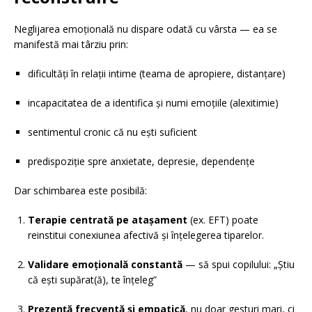
Neglijarea emoțională nu dispare odată cu vârsta — ea se
manifestă mai târziu prin:
dificultăți în relații intime (teama de apropiere, distanțare)
incapacitatea de a identifica și numi emoțiile (alexitimie)
sentimentul cronic că nu ești suficient
predispoziție spre anxietate, depresie, dependențe
Dar schimbarea este posibilă:
Terapie centrată pe atașament
(ex. EFT) poate
reinstitui conexiunea afectivă și înțelegerea tiparelor.
Validare emoțională constantă
— să spui copilului: „Știu
că ești supărat(ă), te înțeleg”
Prezență frecventă și empatică
, nu doar gesturi mari, ci