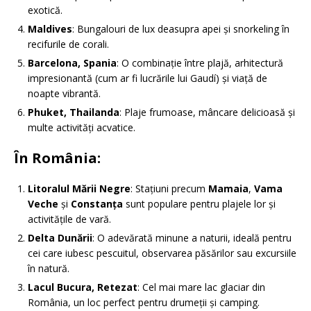
exotică.
Maldives
: Bungalouri de lux deasupra apei și snorkeling în
recifurile de corali.
Barcelona, Spania
: O combinație între plajă, arhitectură
impresionantă (cum ar fi lucrările lui Gaudí) și viață de
noapte vibrantă.
Phuket, Thailanda
: Plaje frumoase, mâncare delicioasă și
multe activități acvatice.
În România
:
Litoralul Mării Negre
: Stațiuni precum
Mamaia
,
Vama
Veche
și
Constanța
sunt populare pentru plajele lor și
activitățile de vară.
Delta Dunării
: O adevărată minune a naturii, ideală pentru
cei care iubesc pescuitul, observarea păsărilor sau excursiile
în natură.
Lacul Bucura, Retezat
: Cel mai mare lac glaciar din
România, un loc perfect pentru drumeții și camping.