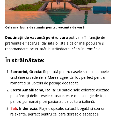
Cele mai bune destinații pentru vacanța de vară
Destinații de vacanță pentru vara
pot varia în funcție de
preferințele fiecăruia, dar iată o listă a celor mai populare și
recomandate locuri, atât în străinătate, cât și în România:
În străinătate
:
Santorini, Grecia
: Reputată pentru casele sale albe, apele
cristaline și vederile la Marea Egee. Un loc perfect pentru
romantici și iubitorii de peisaje deosebite.
Costa Amalfitana, Italia
: Cu satele sale colorate așezate
pe stânci și delicatesele culinare, este o destinație de top
pentru gurmanzi și cei pasionați de cultura italiană.
Bali
, Indonezia
: Plaje tropicale, cultură bogată și spa-uri
relaxante, perfect pentru cei care doresc o escapadă