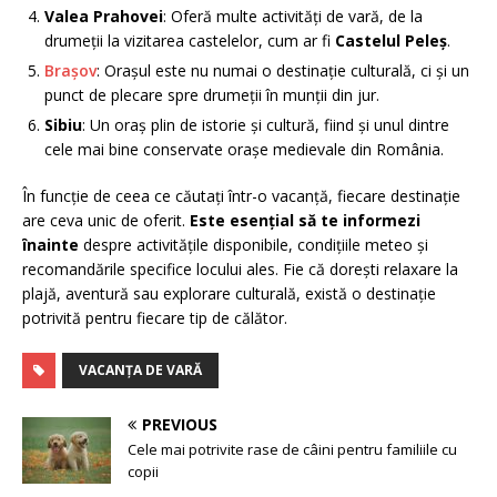
Valea Prahovei
: Oferă multe activități de vară, de la
drumeții la vizitarea castelelor, cum ar fi
Castelul Peleș
.
Brașov
: Orașul este nu numai o destinație culturală, ci și un
punct de plecare spre drumeții în munții din jur.
Sibiu
: Un oraș plin de istorie și cultură, fiind și unul dintre
cele mai bine conservate orașe medievale din România.
În funcție de ceea ce căutați într-o vacanță, fiecare destinație
are ceva unic de oferit.
Este esențial să te informezi
înainte
despre activitățile disponibile, condițiile meteo și
recomandările specifice locului ales. Fie că dorești relaxare la
plajă, aventură sau explorare culturală, există o destinație
potrivită pentru fiecare tip de călător.
VACANȚA DE VARĂ
PREVIOUS
Cele mai potrivite rase de câini pentru familiile cu
copii