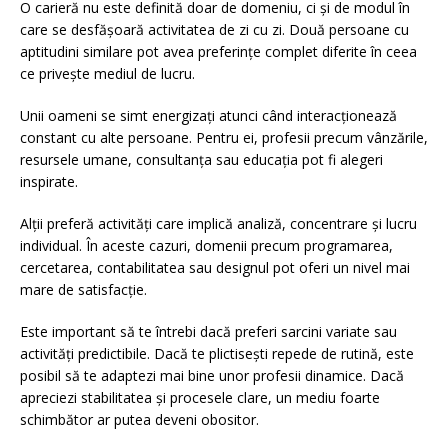
O carieră nu este definită doar de domeniu, ci și de modul în
care se desfășoară activitatea de zi cu zi. Două persoane cu
aptitudini similare pot avea preferințe complet diferite în ceea
ce privește mediul de lucru.
Unii oameni se simt energizați atunci când interacționează
constant cu alte persoane. Pentru ei, profesii precum vânzările,
resursele umane, consultanța sau educația pot fi alegeri
inspirate.
Alții preferă activități care implică analiză, concentrare și lucru
individual. În aceste cazuri, domenii precum programarea,
cercetarea, contabilitatea sau designul pot oferi un nivel mai
mare de satisfacție.
Este important să te întrebi dacă preferi sarcini variate sau
activități predictibile. Dacă te plictisești repede de rutină, este
posibil să te adaptezi mai bine unor profesii dinamice. Dacă
apreciezi stabilitatea și procesele clare, un mediu foarte
schimbător ar putea deveni obositor.