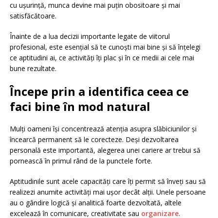
cu ușurință, munca devine mai puțin obositoare și mai
satisfăcătoare.
Înainte de a lua decizii importante legate de viitorul
profesional, este esențial să te cunoști mai bine și să înțelegi
ce aptitudini ai, ce activități îți plac și în ce medii ai cele mai
bune rezultate.
Începe prin a identifica ceea ce
faci bine în mod natural
Mulți oameni își concentrează atenția asupra slăbiciunilor și
încearcă permanent să le corecteze. Deși dezvoltarea
personală este importantă, alegerea unei cariere ar trebui să
pornească în primul rând de la punctele forte.
Aptitudinile sunt acele capacități care îți permit să înveți sau să
realizezi anumite activități mai ușor decât alții. Unele persoane
au o gândire logică și analitică foarte dezvoltată, altele
excelează în comunicare, creativitate sau
organizare
.