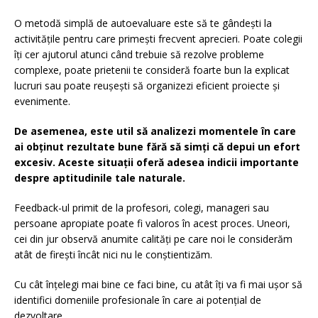
O metodă simplă de autoevaluare este să te gândești la
activitățile pentru care primești frecvent aprecieri. Poate colegii
îți cer ajutorul atunci când trebuie să rezolve probleme
complexe, poate prietenii te consideră foarte bun la explicat
lucruri sau poate reușești să organizezi eficient proiecte și
evenimente.
De asemenea, este util să analizezi momentele în care
ai obținut rezultate bune fără să simți că depui un efort
excesiv. Aceste situații oferă adesea indicii importante
despre aptitudinile tale naturale.
Feedback-ul primit de la profesori, colegi, manageri sau
persoane apropiate poate fi valoros în acest proces. Uneori,
cei din jur observă anumite calități pe care noi le considerăm
atât de firești încât nici nu le conștientizăm.
Cu cât înțelegi mai bine ce faci bine, cu atât îți va fi mai ușor să
identifici domeniile profesionale în care ai potențial de
dezvoltare.