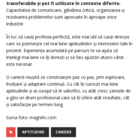
transferabile și pot fi utilizate în contexte diferite.
Capacitatea de comunicare, gândirea critică, organizarea și
rezolvarea problemelor sunt apreciate în aproape orice
industrie.
În loc să cauți profesia perfectă, este mai util să cauți direcția
care se potrivește cel mai bine aptitudinilor și intereselor tale în
prezent. Experiența acumulată pe parcurs te va ajuta să
înțelegi mai bine ce îți dorești și să faci ajustări atunci când
este necesar.
O carieră reușită se construiește pas cu pas, prin explorare,
învățare și adaptare continuă. Cu cât îți cunoști mai bine
aptitudinile și ai curajul să le valorifici, cu atât cresc șansele de
a găsi un drum profesional care să îți ofere atât rezultate, cât
și satisfacție pe termen lung.
Sursa foto: magnific.com
APTITUDINI
CARIERĂ