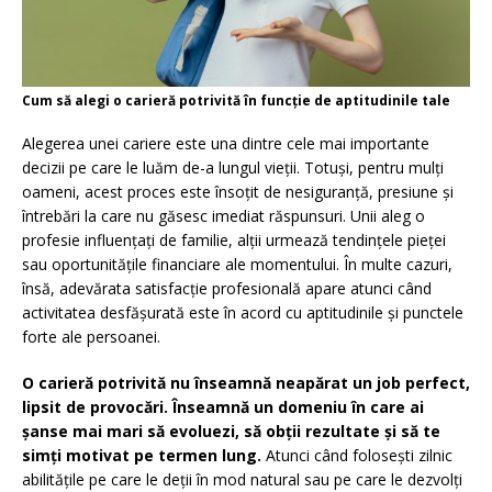
Cum să alegi o carieră potrivită în funcție de aptitudinile tale
Alegerea unei cariere este una dintre cele mai importante
decizii pe care le luăm de-a lungul vieții. Totuși, pentru mulți
oameni, acest proces este însoțit de nesiguranță, presiune și
întrebări la care nu găsesc imediat răspunsuri. Unii aleg o
profesie influențați de familie, alții urmează tendințele pieței
sau oportunitățile financiare ale momentului. În multe cazuri,
însă, adevărata satisfacție profesională apare atunci când
activitatea desfășurată este în acord cu aptitudinile și punctele
forte ale persoanei.
O carieră potrivită nu înseamnă neapărat un job perfect,
lipsit de provocări. Înseamnă un domeniu în care ai
șanse mai mari să evoluezi, să obții rezultate și să te
simți motivat pe termen lung.
Atunci când folosești zilnic
abilitățile pe care le deții în mod natural sau pe care le dezvolți