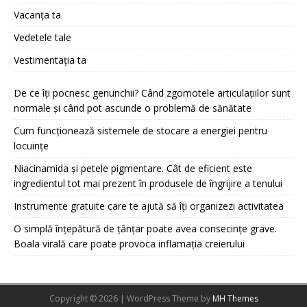
Vacanța ta
Vedetele tale
Vestimentația ta
De ce îți pocnesc genunchii? Când zgomotele articulațiilor sunt
normale și când pot ascunde o problemă de sănătate
Cum funcționează sistemele de stocare a energiei pentru
locuințe
Niacinamida și petele pigmentare. Cât de eficient este
ingredientul tot mai prezent în produsele de îngrijire a tenului
Instrumente gratuite care te ajută să îți organizezi activitatea
O simplă înțepătură de țânțar poate avea consecințe grave.
Boala virală care poate provoca inflamația creierului
Copyright © 2026 | WordPress Theme by
MH Themes