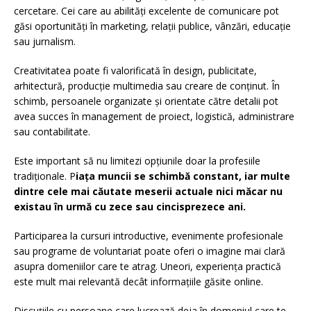
cercetare. Cei care au abilități excelente de comunicare pot
găsi oportunități în marketing, relații publice, vânzări, educație
sau jurnalism.
Creativitatea poate fi valorificată în design, publicitate,
arhitectură, producție multimedia sau creare de conținut. În
schimb, persoanele organizate și orientate către detalii pot
avea succes în management de proiect, logistică, administrare
sau contabilitate.
Este important să nu limitezi opțiunile doar la profesiile
tradiționale. P
iața muncii se schimbă constant, iar multe
dintre cele mai căutate meserii actuale nici măcar nu
existau în urmă cu zece sau cincisprezece ani.
Participarea la cursuri introductive, evenimente profesionale
sau programe de voluntariat poate oferi o imagine mai clară
asupra domeniilor care te atrag. Uneori, experiența practică
este mult mai relevantă decât informațiile găsite online.
Discuțiile cu persoane care lucrează deja în domeniul care te