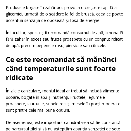
Produsele bogate în zahăr pot provoca o creștere rapidă a
glicemiei, urmată de o scădere la fel de bruscă, ceea ce poate
accentua senzația de oboseală și lipsă de energie.
În locul lor, specialiștii recomandă consumul de apă, limonadă
fără zahăr în exces sau fructe proaspete cu un conținut ridicat
de apă, precum pepenele roșu, piersicile sau citricele.
Ce este recomandat să mănânci
când temperaturile sunt foarte
ridicate
În zilele caniculare, meniul ideal ar trebui să includă alimente
ușoare, bogate în apă și nutrienți. Fructele, legumele
proaspete, iaurturile, supele reci și mesele în porții moderate
sunt printre cele mai bune opțiuni.
De asemenea, este important ca hidratarea să fie constantă
pe parcursul zilei și să nu așteptăm apariția senzației de sete