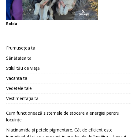
Rolda
Frumusețea ta
Sănătatea ta
Stilul tău de viață
Vacanța ta
Vedetele tale
Vestimentația ta
Cum funcționează sistemele de stocare a energiei pentru
locuințe
Niacinamida și petele pigmentare. Cât de eficient este
ingredientul tot mai prezent în produsele de îngrijire a tenului