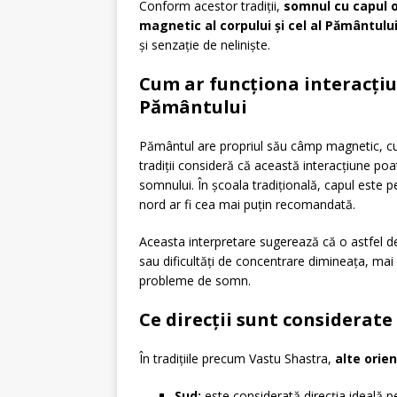
Conform acestor tradiții,
somnul cu capul o
magnetic al corpului și cel al Pământulu
și senzație de neliniște.
Cum ar funcționa interacți
Pământului
Pământul are propriul său câmp magnetic, cu l
tradiții consideră că această interacțiune po
somnului. În școala tradițională, capul este p
nord ar fi cea mai puțin recomandată.
Aceasta interpretare sugerează că o astfel de
sau dificultăți de concentrare dimineața, mai
probleme de somn.
Ce direcții sunt considerate
În tradițiile precum Vastu Shastra,
alte orie
Sud:
este considerată direcția ideală pen