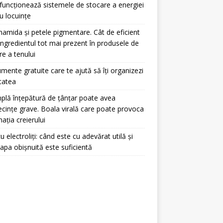
uncționează sistemele de stocare a energiei
u locuințe
namida și petele pigmentare. Cât de eficient
ingredientul tot mai prezent în produsele de
ire a tenului
umente gratuite care te ajută să îți organizezi
itatea
plă înțepătură de țânțar poate avea
cințe grave. Boala virală care poate provoca
mația creierului
u electroliți: când este cu adevărat utilă și
apa obișnuită este suficientă