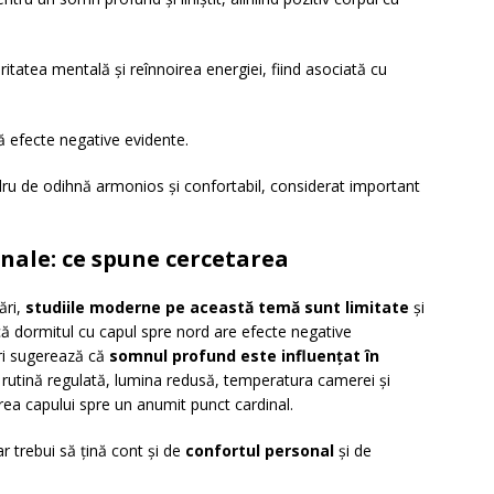
itatea mentală și reînnoirea energiei, fiind asociată cu
ră efecte negative evidente.
ru de odihnă armonios și confortabil, considerat important
ionale: ce spune cercetarea
ări,
studiile moderne pe această temă sunt limitate
și
că dormitul cu capul spre nord are efecte negative
ări sugerează că
somnul profund este influențat în
 rutină regulată, lumina redusă, temperatura camerei și
rea capului spre un anumit punct cardinal.
ar trebui să țină cont și de
confortul personal
și de