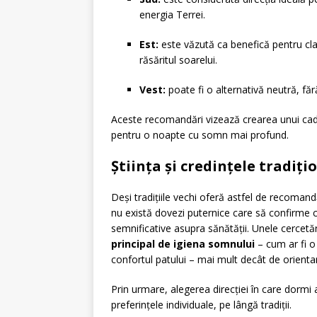
energia Terrei.
Est:
este văzută ca benefică pentru clar
răsăritul soarelui.
Vest:
poate fi o alternativă neutră, fă
Aceste recomandări vizează crearea unui cad
pentru o noapte cu somn mai profund.
Știința și credințele tradiț
Deși tradițiile vechi oferă astfel de recomand
nu există dovezi puternice care să confirme 
semnificative asupra sănătății. Unele cercet
principal de igiena somnului
– cum ar fi o
confortul patului – mai mult decât de orienta
Prin urmare, alegerea direcției în care dormi 
preferințele individuale, pe lângă tradiții.