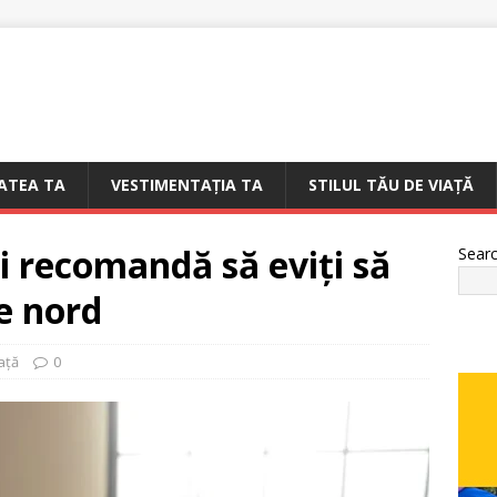
ATEA TA
VESTIMENTAȚIA TA
STILUL TĂU DE VIAȚĂ
i recomandă să eviți să
Sear
e nord
iață
0