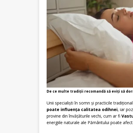
De ce multe tradiții recomandă să eviți să do
Unii specialiști în somn și practicile tradițion
poate influența calitatea odihnei
, iar po
provine din învățăturile vechi, cum ar fi
Vast
energiile naturale ale Pământului poate afect