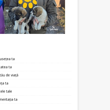
a
usețea ta
atea ta
 tău de viață
ța ta
ele tale
mentația ta