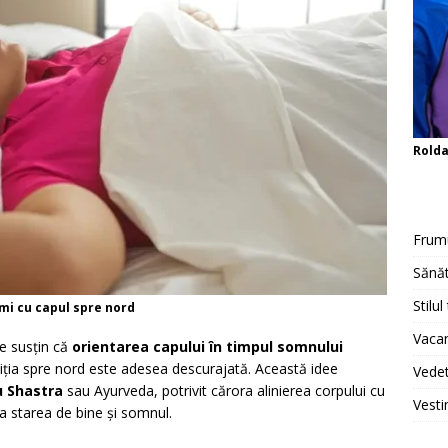
Rold
Frum
Sănăt
Stilul
rmi cu capul spre nord
Vacan
ale susțin că
orientarea capului în timpul somnului
ziția spre nord este adesea descurajată. Această idee
Vedet
u Shastra
sau Ayurveda, potrivit cărora alinierea corpului cu
Vesti
a starea de bine și somnul.