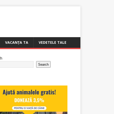
VACANȚA TA
VEDETELE TALE
ch
Search