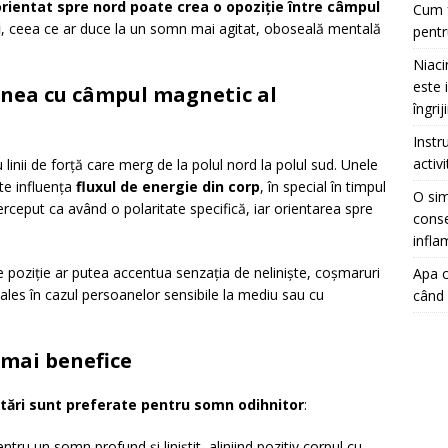
rientat spre nord poate crea o opoziție între câmpul
Cum f
i
, ceea ce ar duce la un somn mai agitat, oboseală mentală
pentr
Niaci
este 
unea cu câmpul magnetic al
îngrij
Instr
activ
inii de forță care merg de la polul nord la polul sud. Unele
ate influența
fluxul de energie din corp
, în special în timpul
O sim
erceput ca având o polaritate specifică, iar orientarea spre
conse
infla
 poziție ar putea accentua senzația de neliniște, coșmaruri
Apa c
 ales în cazul persoanelor sensibile la mediu sau cu
când 
 mai benefice
ntări sunt preferate pentru somn odihnitor
:
tru un somn profund și liniștit, aliniind pozitiv corpul cu