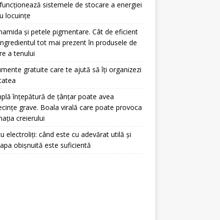
uncționează sistemele de stocare a energiei
u locuințe
namida și petele pigmentare. Cât de eficient
ingredientul tot mai prezent în produsele de
ire a tenului
umente gratuite care te ajută să îți organizezi
itatea
plă înțepătură de țânțar poate avea
cințe grave. Boala virală care poate provoca
mația creierului
u electroliți: când este cu adevărat utilă și
apa obișnuită este suficientă