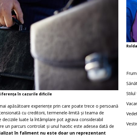
Rold
Frum
Sănăt
Stilul
ferența în cazurile dificile
Vacan
ele mai apăsătoare experiențe prin care poate trece o persoană
tensionată cu creditorii, termenele-limită și teama de
Vedet
e deciziile luate la întâmplare pot agrava considerabil
Vesti
tre un parcurs controlat și unul haotic este adesea dată de
alizat în faliment nu este doar un reprezentant