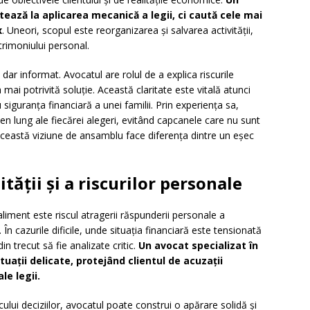
tează la aplicarea mecanică a legii, ci caută cele mai
x
. Uneori, scopul este reorganizarea și salvarea activității,
trimoniului personal.
id, dar informat. Avocatul are rolul de a explica riscurile
a mai potrivită soluție. Această claritate este vitală atunci
siguranța financiară a unei familii. Prin experiența sa,
n lung ale fiecărei alegeri, evitând capcanele care nu sunt
, această viziune de ansamblu face diferența dintre un eșec
tății și a riscurilor personale
liment este riscul atragerii răspunderii personale a
În cazurile dificile, unde situația financiară este tensionată
in trecut să fie analizate critic.
Un avocat specializat în
uații delicate, protejând clientul de acuzații
le legii.
ului deciziilor, avocatul poate construi o apărare solidă și