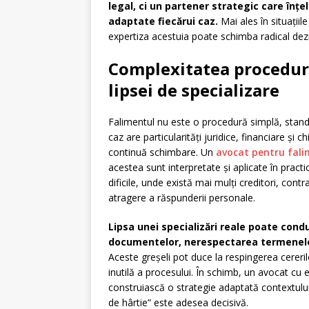
legal, ci un partener strategic care înțel
adaptate fiecărui caz.
Mai ales în situații
expertiza acestuia poate schimba radical de
Complexitatea proceduril
lipsei de specializare
Falimentul nu este o procedură simplă, standar
caz are particularități juridice, financiare și 
continuă schimbare. Un
avocat pentru fal
acestea sunt interpretate și aplicate în practi
dificile, unde există mai mulți creditori, contr
atragere a răspunderii personale.
Lipsa unei specializări reale poate con
documentelor, nerespectarea termenelor
Aceste greșeli pot duce la respingerea cereril
inutilă a procesului. În schimb, un avocat cu 
construiască o strategie adaptată contextului.
de hârtie” este adesea decisivă.