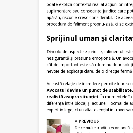
poate explica contextul real al acțiunilor într
suplimentare sau consecințe juridice care pot a
apărări, riscurile cresc considerabil. De aceea,
procedura de faliment propriu-zisă, ci se extind
Sprijinul uman și clarit
Dincolo de aspectele juridice, falimentul es
nesiguranță și presiune emoțională. Un avocat
cât de important este să ofere nu doar soluții leg
nevoie de explicații clare, de o direcție ferm
Această relație de încredere permite luarea un
Avocatul devine un punct de stabilitate,
realistă asupra situației.
În momentele în 
diferența între blocaj și acțiune. Tocmai de 
expert în lege, ci un aliat esențial în traversa
PREVIOUS
De ce multe tradiții recomandă să