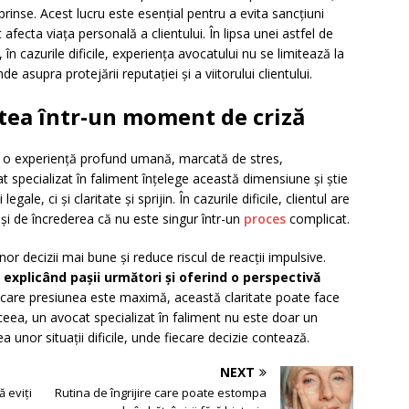
eprinse. Acest lucru este esențial pentru a evita sancțiuni
fecta viața personală a clientului. În lipsa unei astfel de
 în cazurile dificile, experiența avocatului nu se limitează la
e asupra protejării reputației și a viitorului clientului.
atea într-un moment de criză
te o experiență profund umană, marcată de stres,
 specializat în faliment înțelege această dimensiune și știe
ale, ci și claritate și sprijin. În cazurile dificile, clientul are
ă și de încrederea că nu este singur într-un
proces
complicat.
or decizii mai bune și reduce riscul de reacții impulsive.
 explicând pașii următori și oferind o perspectivă
care presiunea este maximă, această claritate poate face
aceea, un avocat specializat în faliment nu este doar un
rea unor situații dificile, unde fiecare decizie contează.
NEXT
 eviți
Rutina de îngrijire care poate estompa