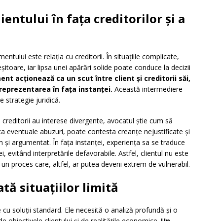
ientului în fața creditorilor și a
entului este relația cu creditorii. În situațiile complicate,
șitoare, iar lipsa unei apărări solide poate conduce la decizii
ent acționează ca un scut între client și creditorii săi,
reprezentarea în fața instanței.
Această intermediere
 strategie juridică.
u creditorii au interese divergente, avocatul știe cum să
fica eventuale abuzuri, poate contesta creanțe nejustificate și
m și argumentat. În fața instanței, experiența sa se traduce
i, evitând interpretările defavorabile. Astfel, clientul nu este
r-un proces care, altfel, ar putea deveni extrem de vulnerabil.
tă situațiilor limită
e cu soluții standard. Ele necesită o analiză profundă și o
de obiectivele clientului și de realitățile economice.
Un