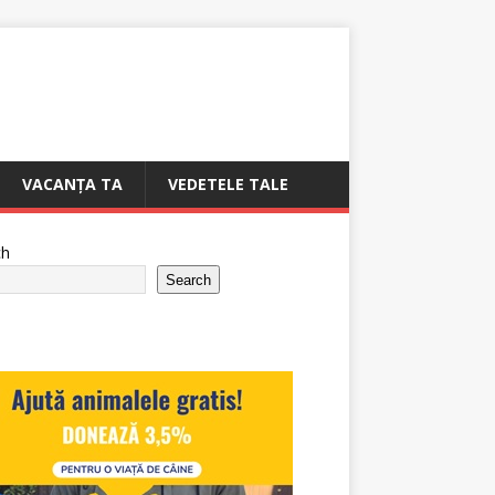
VACANȚA TA
VEDETELE TALE
ch
Search