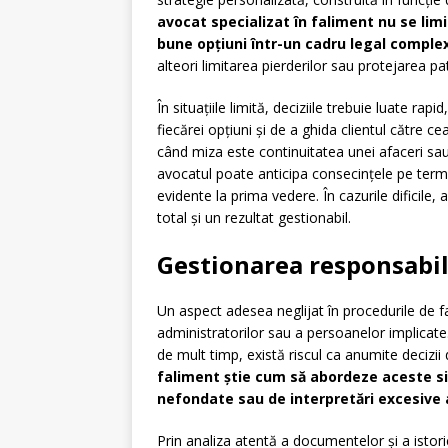
avocat specializat în faliment nu se limi
bune opțiuni într-un cadru legal comple
alteori limitarea pierderilor sau protejarea pa
În situațiile limită, deciziile trebuie luate rap
fiecărei opțiuni și de a ghida clientul către ce
când miza este continuitatea unei afaceri sau 
avocatul poate anticipa consecințele pe terme
evidente la prima vedere. În cazurile dificile
total și un rezultat gestionabil.
Gestionarea responsabili
Un aspect adesea neglijat în procedurile de fa
administratorilor sau a persoanelor implicate. 
de mult timp, există riscul ca anumite decizii d
faliment știe cum să abordeze aceste sit
nefondate sau de interpretări excesive a
Prin analiza atentă a documentelor și a istoric