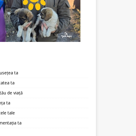
a
usețea ta
atea ta
 tău de viață
ța ta
ele tale
mentația ta