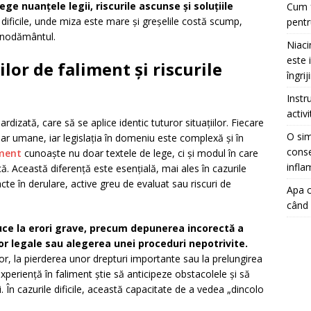
ege nuanțele legii, riscurile ascunse și soluțiile
Cum f
le dificile, unde miza este mare și greșelile costă scump,
pentr
znodământul.
Niaci
este 
or de faliment și riscurile
îngrij
Instr
activ
dizată, care să se aplice identic tuturor situațiilor. Fiecare
O sim
chiar umane, iar legislația în domeniu este complexă și în
conse
iment
cunoaște nu doar textele de lege, ci și modul în care
infla
că. Această diferență este esențială, mai ales în cazurile
acte în derulare, active greu de evaluat sau riscuri de
Apa c
când 
duce la erori grave, precum depunerea incorectă a
 legale sau alegerea unei proceduri nepotrivite.
or, la pierderea unor drepturi importante sau la prelungirea
experiență în faliment știe să anticipeze obstacolele și să
 În cazurile dificile, această capacitate de a vedea „dincolo