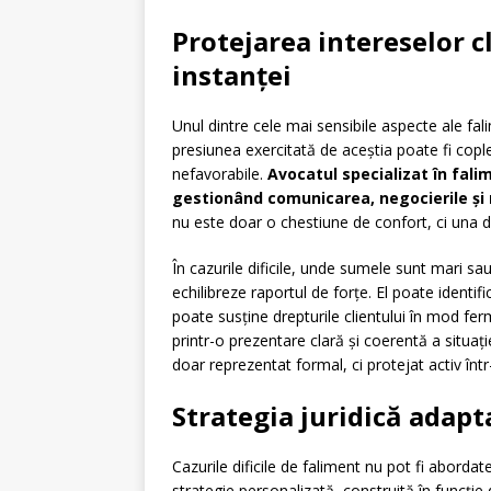
Protejarea intereselor cl
instanței
Unul dintre cele mai sensibile aspecte ale falim
presiunea exercitată de aceștia poate fi cople
nefavorabile.
Avocatul specializat în falim
gestionând comunicarea, negocierile și 
nu este doar o chestiune de confort, ci una de
În cazurile dificile, unde sumele sunt mari sa
echilibreze raportul de forțe. El poate identi
poate susține drepturile clientului în mod fer
printr-o prezentare clară și coerentă a situație
doar reprezentat formal, ci protejat activ înt
Strategia juridică adapta
Cazurile dificile de faliment nu pot fi abordat
strategie personalizată, construită în funcție 