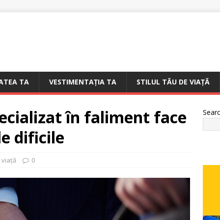
ATEA TA
VESTIMENTAȚIA TA
STILUL TĂU DE VIAȚĂ
cializat în faliment face
Sear
e dificile
e viață
0