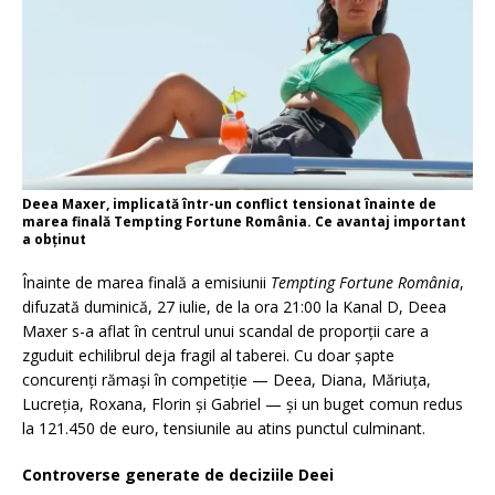
Deea Maxer, implicată într-un conflict tensionat înainte de
marea finală Tempting Fortune România. Ce avantaj important
a obținut
Înainte de marea finală a emisiunii
Tempting Fortune România
,
difuzată duminică, 27 iulie, de la ora 21:00 la Kanal D, Deea
Maxer s-a aflat în centrul unui scandal de proporții care a
zguduit echilibrul deja fragil al taberei. Cu doar șapte
concurenți rămași în competiție — Deea, Diana, Măriuța,
Lucreția, Roxana, Florin și Gabriel — și un buget comun redus
la 121.450 de euro, tensiunile au atins punctul culminant.
Controverse generate de deciziile Deei