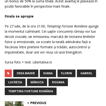
un bonus de 50% la suma finală. Acest avantaj le plasează în
poziții favorabile în perspectiva marii finale.
Finala se apropie
Pe 27 iulie, de la ora 21:00,
Tempting Fortune România
ajunge
la momentul culminant. Cei șapte concurenți rămași vor lua
decizii cruciale, iar emisiunea, marcată de testarea limitelor
fizice și emoționale, va scoate la iveală adevărata față a
fiecăruia: între prietenii formate și trădări, autocontrol și
impulsivitate, doar unii vor reuși să iasă învingători.
Sursa foto + text: Libertatea.ro
DEEA MAXER
DIANA
FLORIN
GABRIEL
LUCREȚIA
MĂRIUȚA
ROXANA
TEMPTING FORTUNE ROMÂNIA
PREVIOUS