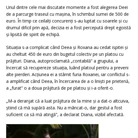
Unul dintre cele mai discutate momente a fost alegerea Deei
de a parcurge traseul cu mașina, în schimbul sumei de 500 de
euro. În timp ce ceilalți concurenți s-au luptat cu soarele și cu
drumul dificil prin apă, decizia ei a fost percepută drept egoistă
și lipsită de spirit de echipă.
Situația s-a complicat când Deea și Roxana au cedat ispitei și
au cheltuit 450 de euro din bugetul colectiv pe un platou cu
prăjituri. Diana, autoproclamată „contabilă” a grupului, a
încercat să recupereze situația, luând platoul pentru a preveni
alte pierderi. Acțiunea ei a stârnit furia Roxanei, iar conflictul s-
a amplificat când Deea, în încercarea de a o liniști pe prietenă,
a „furat” o a doua prăjitură de pe platou și i-a oferit-o.
„M-a deranjat că a luat prăjitura de la mine și a dat-o altcuiva,
știind că mă supără asta. Nu a mâncat-o, dar gestul a fost
suficient ca să mă atingă”, a declarat Diana, vizibil afectată.