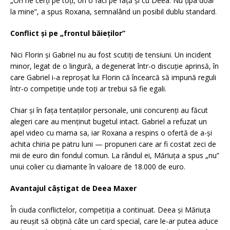
„Ori ne cerți pe toți, ori o faci pe față și cu Deea. Nu țipa doar
la mine”, a spus Roxana, semnalând un posibil dublu standard.
Conflict și pe „frontul băieților”
Nici Florin și Gabriel nu au fost scutiți de tensiuni. Un incident
minor, legat de o lingură, a degenerat într-o discuție aprinsă, în
care Gabriel i-a reproșat lui Florin că încearcă să impună reguli
într-o competiție unde toți ar trebui să fie egali.
Chiar și în fața tentațiilor personale, unii concurenți au făcut
alegeri care au menținut bugetul intact. Gabriel a refuzat un
apel video cu mama sa, iar Roxana a respins o ofertă de a-și
achita chiria pe patru luni — propuneri care ar fi costat zeci de
mii de euro din fondul comun. La rândul ei, Măriuța a spus „nu”
unui colier cu diamante în valoare de 18.000 de euro.
Avantajul câștigat de Deea Maxer
În ciuda conflictelor, competiția a continuat. Deea și Măriuța
au reușit să obțină câte un card special, care le-ar putea aduce