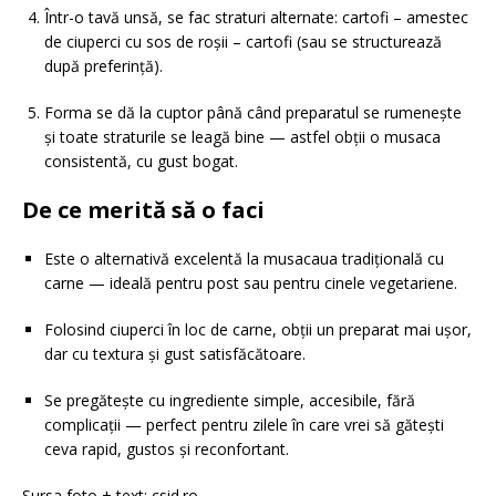
Într-o tavă unsă, se fac straturi alternate: cartofi – amestec
de ciuperci cu sos de roșii – cartofi (sau se structurează
după preferință).
Forma se dă la cuptor până când preparatul se rumenește
și toate straturile se leagă bine — astfel obții o musaca
consistentă, cu gust bogat.
De ce merită să o faci
Este o alternativă excelentă la musacaua tradițională cu
carne — ideală pentru post sau pentru cinele vegetariene.
Folosind ciuperci în loc de carne, obții un preparat mai ușor,
dar cu textura și gust satisfăcătoare.
Se pregătește cu ingrediente simple, accesibile, fără
complicații — perfect pentru zilele în care vrei să gătești
ceva rapid, gustos și reconfortant.
Sursa foto + text: csid.ro