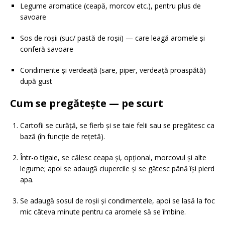
Legume aromatice (ceapă, morcov etc.), pentru plus de
savoare
Sos de roșii (suc/ pastă de roșii) — care leagă aromele și
conferă savoare
Condimente și verdeață (sare, piper, verdeață proaspătă)
după gust
Cum se pregătește — pe scurt
Cartofii se curăță, se fierb și se taie felii sau se pregătesc ca
bază (în funcție de rețetă).
Într-o tigaie, se călesc ceapa și, opțional, morcovul și alte
legume; apoi se adaugă ciupercile și se gătesc până își pierd
apa.
Se adaugă sosul de roșii și condimentele, apoi se lasă la foc
mic câteva minute pentru ca aromele să se îmbine.