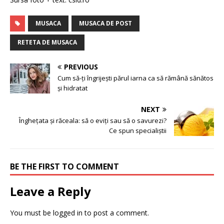
MUSACA
MUSACA DE POST
RETETA DE MUSACA
PREVIOUS
Cum să-ți îngrijești părul iarna ca să rămână sănătos
și hidratat
NEXT
Înghețata și răceala: să o eviți sau să o savurezi?
Ce spun specialiștii
BE THE FIRST TO COMMENT
Leave a Reply
You must be
logged in
to post a comment.