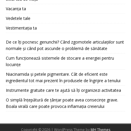
Vacanța ta
Vedetele tale
Vestimentația ta
De ce îți pocnesc genunchii? Când zgomotele articulațiilor sunt
normale și când pot ascunde o problemă de sănătate
Cum funcționează sistemele de stocare a energiei pentru
locuințe
Niacinamida și petele pigmentare. Cât de eficient este
ingredientul tot mai prezent în produsele de îngrijire a tenului
Instrumente gratuite care te ajută să îți organizezi activitatea
O simplă înțepătură de țânțar poate avea consecințe grave.
Boala virală care poate provoca inflamația creierului
Copyright © 2026 | WordPress Theme by
MH Themes