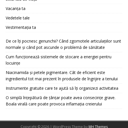
Vacanța ta
Vedetele tale
Vestimentația ta
De ce îți pocnesc genunchii? Când zgomotele articulațiilor sunt
normale și când pot ascunde o problemă de sănătate
Cum funcționează sistemele de stocare a energiei pentru
locuințe
Niacinamida și petele pigmentare. Cât de eficient este
ingredientul tot mai prezent în produsele de îngrijire a tenului
Instrumente gratuite care te ajută să îți organizezi activitatea
O simplă înțepătură de țânțar poate avea consecințe grave.
Boala virală care poate provoca inflamația creierului
Copyright © 2026 | WordPress Theme by
MH Themes