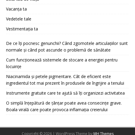
Vacanța ta
Vedetele tale
Vestimentația ta
De ce îți pocnesc genunchii? Când zgomotele articulațiilor sunt
normale și când pot ascunde o problemă de sănătate
Cum funcționează sistemele de stocare a energiei pentru
locuințe
Niacinamida și petele pigmentare. Cât de eficient este
ingredientul tot mai prezent în produsele de îngrijire a tenului
Instrumente gratuite care te ajută să îți organizezi activitatea
O simplă înțepătură de țânțar poate avea consecințe grave.
Boala virală care poate provoca inflamația creierului
Copyright © 2026 | WordPress Theme by
MH Themes