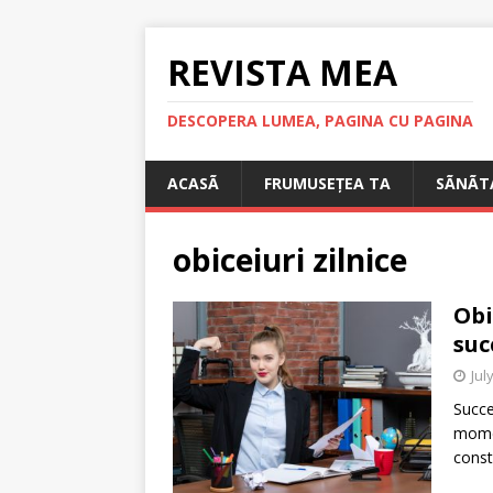
REVISTA MEA
DESCOPERA LUMEA, PAGINA CU PAGINA
ACASÃ
FRUMUSEȚEA TA
SÃNÃT
obiceiuri zilnice
Obi
suc
Jul
Succe
momen
constr