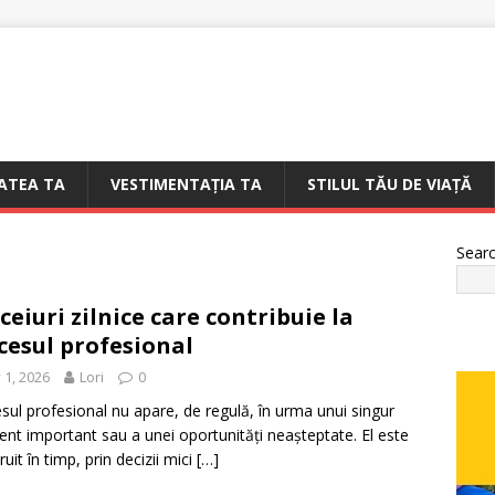
ATEA TA
VESTIMENTAȚIA TA
STILUL TĂU DE VIAȚĂ
Sear
ceiuri zilnice care contribuie la
cesul profesional
y 1, 2026
Lori
0
sul profesional nu apare, de regulă, în urma unui singur
t important sau a unei oportunități neașteptate. El este
uit în timp, prin decizii mici
[…]