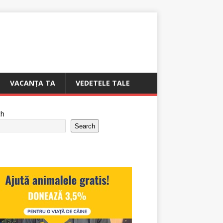
VACANȚA TA
VEDETELE TALE
ch
Search