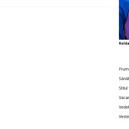
Rold
Frum
Sănăt
Stilul
Vacan
Vedet
Vesti