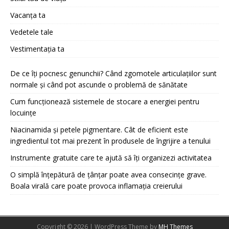
Vacanța ta
Vedetele tale
Vestimentația ta
De ce îți pocnesc genunchii? Când zgomotele articulațiilor sunt
normale și când pot ascunde o problemă de sănătate
Cum funcționează sistemele de stocare a energiei pentru
locuințe
Niacinamida și petele pigmentare. Cât de eficient este
ingredientul tot mai prezent în produsele de îngrijire a tenului
Instrumente gratuite care te ajută să îți organizezi activitatea
O simplă înțepătură de țânțar poate avea consecințe grave.
Boala virală care poate provoca inflamația creierului
Copyright © 2026 | WordPress Theme by
MH Themes