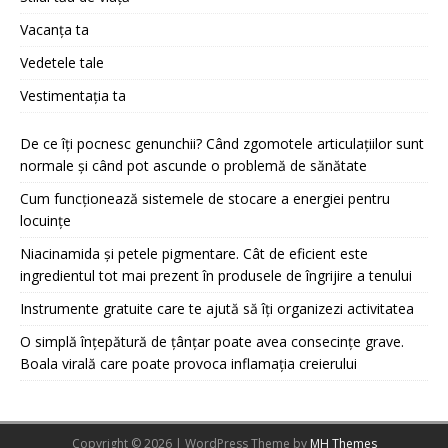
Vacanța ta
Vedetele tale
Vestimentația ta
De ce îți pocnesc genunchii? Când zgomotele articulațiilor sunt
normale și când pot ascunde o problemă de sănătate
Cum funcționează sistemele de stocare a energiei pentru
locuințe
Niacinamida și petele pigmentare. Cât de eficient este
ingredientul tot mai prezent în produsele de îngrijire a tenului
Instrumente gratuite care te ajută să îți organizezi activitatea
O simplă înțepătură de țânțar poate avea consecințe grave.
Boala virală care poate provoca inflamația creierului
Copyright © 2026 | WordPress Theme by
MH Themes