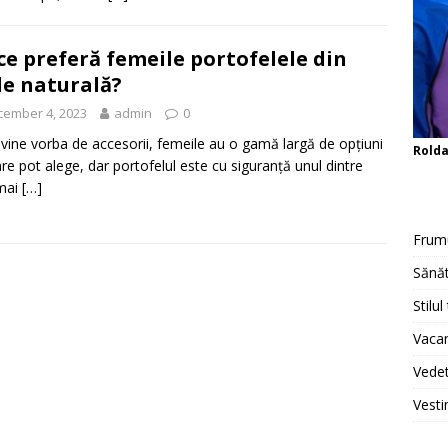
ce preferă femeile portofelele din
le naturală?
cember 4, 2023
admin
0
vine vorba de accesorii, femeile au o gamă largă de opțiuni
Rold
are pot alege, dar portofelul este cu siguranță unul dintre
 mai
[…]
Frum
Sănăt
Stilul
Vacan
Vedet
Vesti