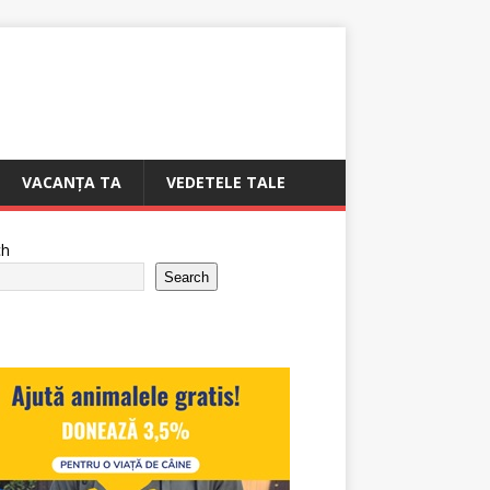
VACANȚA TA
VEDETELE TALE
ch
Search