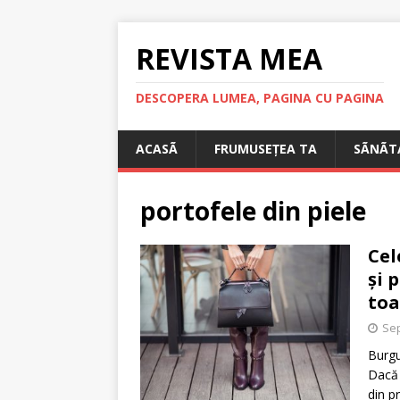
REVISTA MEA
DESCOPERA LUMEA, PAGINA CU PAGINA
ACASÃ
FRUMUSEȚEA TA
SÃNÃT
portofele din piele
Cel
și 
to
Sep
Burgu
Dacă 
din p