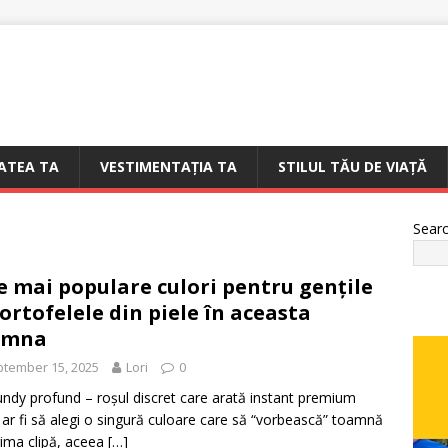
ATEA TA
VESTIMENTAȚIA TA
STILUL TĂU DE VIAȚĂ
Sear
e mai populare culori pentru gențile
portofelele din piele în aceasta
amna
tember 15, 2025
Lori
0
ndy profund – roșul discret care arată instant premium
ar fi să alegi o singură culoare care să “vorbească” toamnă
rima clipă, aceea
[…]