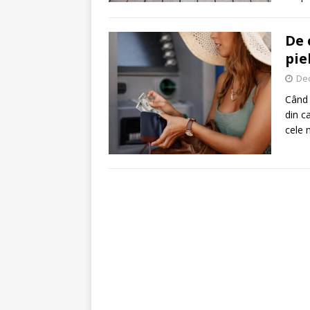
De 
pie
De
Când 
din c
cele