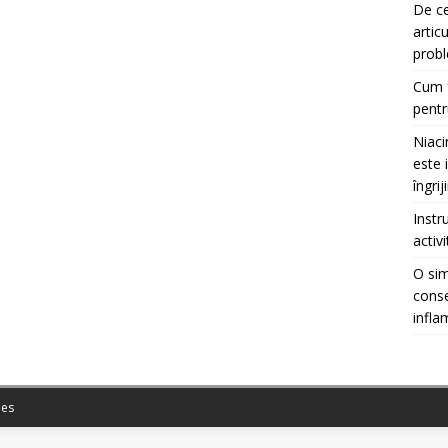
De ce
artic
prob
Cum f
pentr
Niaci
este 
îngrij
Instr
activ
O sim
conse
infla
es