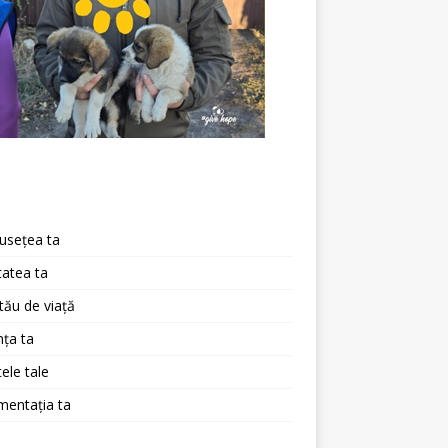
a
usețea ta
atea ta
 tău de viață
ța ta
ele tale
mentația ta