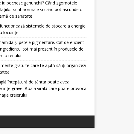
 îți pocnesc genunchii? Când zgomotele
ulațiilor sunt normale și când pot ascunde o
lemă de sănătate
uncționează sistemele de stocare a energiei
u locuințe
namida și petele pigmentare. Cât de eficient
ingredientul tot mai prezent în produsele de
ire a tenului
umente gratuite care te ajută să îți organizezi
itatea
plă înțepătură de țânțar poate avea
cințe grave. Boala virală care poate provoca
mația creierului