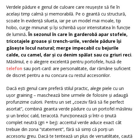
Verdele pădure e genul de culoare care reușește să fie în
același timp calmă și memorabilă. Pe o geantă cu structură,
scoate în evidență silueta, iar pe un model mai moale, tip
hobo, curge minunat și își schimbă ușor intensitatea în funcție
de lumină
. În sezonul în care în garderobă apar stofele,
tricotajele groase și trench-urile, verdele pădure își
găsește locul natural; merge impecabil cu bejurile
calde, cu camel, dar și cu denim spălat sau cu griuri reci
.
Măsliniul, e o alegere excelentă pentru portofele, husă de
telefon
sau port-card: are personalitate, dar rămâne suficient
de discret pentru a nu concura cu restul accesoriilor.
Dacă ești genul care preferă stilul practic, alege piele cu un
ușor graining – maschează bine urmele de folosire și adaugă
profunzime culorii. Pentru un set „coeziv fără să fie perfect
asortat”, combină geanta verde pădure cu un portofel măsliniu
și un breloc cald, teracotă. Funcționează și într-o ținută
complet neutră (gri + bej): accentul verde aduce exact cât
trebuie din zona “statement”, fără să simți că porți un
accesoriu greu. Dacă te tentează un plus de versatilitate, caută