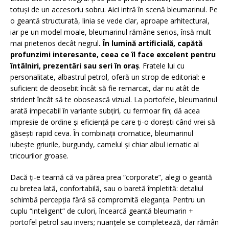
totuși de un accesoriu sobru. Aici intră în scenă bleumarinul. Pe
o geantă structurată, linia se vede clar, aproape arhitectural,
iar pe un model moale, bleumarinul rămâne serios, însă mult
mai prietenos decât negrul
. În lumină artificială, capătă
profunzimi interesante, ceea ce îl face excelent pentru
întâlniri, prezentări sau seri în oraș
. Fratele lui cu
personalitate, albastrul petrol, oferă un strop de editorial: e
suficient de deosebit încât să fie remarcat, dar nu atât de
strident încât să te obosească vizual. La portofele, bleumarinul
arată impecabil în variante subțiri, cu fermoar fin; dă acea
impresie de ordine și eficiență pe care ți-o dorești când vrei să
găsești rapid ceva. În combinații cromatice, bleumarinul
iubește griurile, burgundy, camelul și chiar albul iernatic al
tricourilor groase.
Dacă ți-e teamă că va părea prea “corporate”, alegi o geantă
cu bretea lată, confortabilă, sau o baretă împletită: detaliul
schimbă percepția fără să compromită eleganța. Pentru un
cuplu “inteligent” de culori, încearcă geantă bleumarin +
portofel petrol sau invers; nuanțele se completează, dar rămân