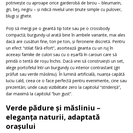
potrivește cu aproape orice garderobă de birou – bleumarin,
gri, bej, negru – și ridică nivelul unei ținute simple cu pulover,
blugi și ghete.
Poți să mergi pe o geantă tip tote sau pe o crossbody
compactă; burgundy-ul arată bine în ambele variante, mai ales
dacă are cusături fine, ton pe ton, și feronerie discretă. Pentru
un efect “stilat fără efort”, asortează geanta cu un ruj în
aceeași familie de culori sau cu o eșarfă în carouri care să
prindă o tentă de roșu închis. Dacă vrei să construiești un set,
alege portofelul într-un burgundy cu interior contrastant (gri
prăfuit sau verde măsliniu). În lumină artificială, nuanța capătă
luciu cald, ceea ce o face perfectă pentru evenimente, cine sau
prezentări, unde cauți vizibilitate zero la capitolul “stridență”,
dar maximă la capitolul “bun gust”.
Verde pădure și măsliniu –
eleganța naturii, adaptată
orașului