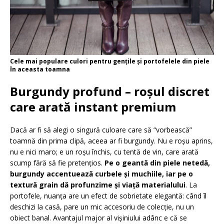
Cele mai populare culori pentru gențile și portofelele din piele
în aceasta toamna
Burgundy profund – roșul discret
care arată instant premium
Dacă ar fi să alegi o singură culoare care să “vorbească”
toamnă din prima clipă, aceea ar fi burgundy. Nu e roșu aprins,
nu e nici maro; e un roșu închis, cu tentă de vin, care arată
scump fără să fie pretențios.
Pe o geantă din piele netedă,
burgundy accentuează curbele și muchiile, iar pe o
textură grain dă profunzime și viață materialului
. La
portofele, nuanța are un efect de sobrietate elegantă: când îl
deschizi la casă, pare un mic accesoriu de colecție, nu un
obiect banal. Avantajul major al vișiniului adânc e că se