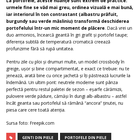
La portofele, aceste nuanțe sunt extrem de practice:
urmele fine se văd mai greu, ordinea vizuală e mai bună,
iar interiorul în ton contrastant (albastru prăfuit,
burgundy sau verde măsliniu) transformă deschiderea
portofelului într-un mic moment de plăcere
. Dacă vrei un
duo armonios, încearcă geantă în gri grafit și portofel taupe;
diferența subtilă de temperatură cromatică creează
profunzime fără să rupă unitatea.
Pentru zile cu ploi și drumuri multe, un model crossbody în
greige, ușor și bine compartimentat, e exact ce trebuie: nu te
jenează, arată bine cu orice jachetă și îți păstrează lucrurile la
îndemână. Un ultim pont: neutrele moderne sunt pânza
perfectă pentru restul paletei de sezon – eșarfe cărămizii,
pulovere verde pădure, cămăși în dungi alb-albastru – astfel
încât geanta sau portofelul să rămână “ancora” ținutei, nu
piesa care cere toată atenția.
Sursa foto: Freepik.com
GENTI DIN PIELE
PORTOFELE DIN PIELE