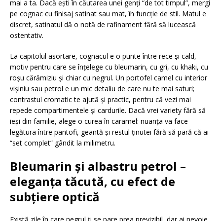
mai a ta. Dacă ești în căutarea unei genți “de tot timpul”, mergi
pe cognac cu finisaj satinat sau mat, în funcție de stil. Matul e
discret, satinatul dă o notă de rafinament fără să lucească
ostentativ.
La capitolul asortare, cognacul e o punte între rece și cald,
motiv pentru care se înțelege cu bleumarin, cu gri, cu khaki, cu
roșu cărămiziu și chiar cu negrul. Un portofel camel cu interior
vișiniu sau petrol e un mic detaliu de care nu te mai saturi;
contrastul cromatic te ajută și practic, pentru că vezi mai
repede compartimentele și cardurile. Dacă vrei variety fără să
ieși din familie, alege o curea în caramel: nuanța va face
legătura între pantofi, geantă și restul ținutei fără să pară că ai
“set complet” gândit la milimetru.
Bleumarin și albastru petrol –
eleganța tăcută, cu efect de
subțiere optică
Există zile în care negrul ți se pare prea previzibil, dar ai nevoie