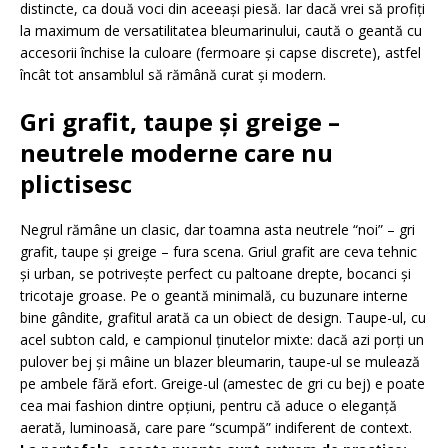
distincte, ca două voci din aceeași piesă. Iar dacă vrei să profiți
la maximum de versatilitatea bleumarinului, caută o geantă cu
accesorii închise la culoare (fermoare și capse discrete), astfel
încât tot ansamblul să rămână curat și modern.
Gri grafit, taupe și greige –
neutrele moderne care nu
plictisesc
Negrul rămâne un clasic, dar toamna asta neutrele “noi” – gri
grafit, taupe și greige – fura scena. Griul grafit are ceva tehnic
și urban, se potrivește perfect cu paltoane drepte, bocanci și
tricotaje groase. Pe o geantă minimală, cu buzunare interne
bine gândite, grafitul arată ca un obiect de design. Taupe-ul, cu
acel subton cald, e campionul ținutelor mixte: dacă azi porți un
pulover bej și mâine un blazer bleumarin, taupe-ul se mulează
pe ambele fără efort. Greige-ul (amestec de gri cu bej) e poate
cea mai fashion dintre opțiuni, pentru că aduce o eleganță
aerată, luminoasă, care pare “scumpă” indiferent de context.