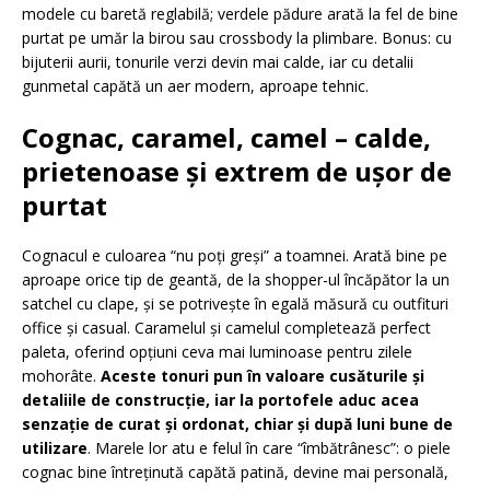
modele cu baretă reglabilă; verdele pădure arată la fel de bine
purtat pe umăr la birou sau crossbody la plimbare. Bonus: cu
bijuterii aurii, tonurile verzi devin mai calde, iar cu detalii
gunmetal capătă un aer modern, aproape tehnic.
Cognac, caramel, camel – calde,
prietenoase și extrem de ușor de
purtat
Cognacul e culoarea “nu poți greși” a toamnei. Arată bine pe
aproape orice tip de geantă, de la shopper-ul încăpător la un
satchel cu clape, și se potrivește în egală măsură cu outfituri
office și casual. Caramelul și camelul completează perfect
paleta, oferind opțiuni ceva mai luminoase pentru zilele
mohorâte.
Aceste tonuri pun în valoare cusăturile și
detaliile de construcție, iar la portofele aduc acea
senzație de curat și ordonat, chiar și după luni bune de
utilizare
. Marele lor atu e felul în care “îmbătrânesc”: o piele
cognac bine întreținută capătă patină, devine mai personală,