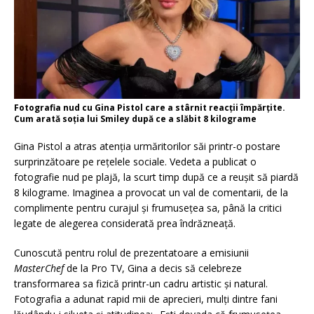
Fotografia nud cu Gina Pistol care a stârnit reacții împărțite.
Cum arată soția lui Smiley după ce a slăbit 8 kilograme
Gina Pistol a atras atenția urmăritorilor săi printr-o postare
surprinzătoare pe rețelele sociale. Vedeta a publicat o
fotografie nud pe plajă, la scurt timp după ce a reușit să piardă
8 kilograme. Imaginea a provocat un val de comentarii, de la
complimente pentru curajul și frumusețea sa, până la critici
legate de alegerea considerată prea îndrăzneață.
Cunoscută pentru rolul de prezentatoare a emisiunii
MasterChef
de la Pro TV, Gina a decis să celebreze
transformarea sa fizică printr-un cadru artistic și natural.
Fotografia a adunat rapid mii de aprecieri, mulți dintre fani