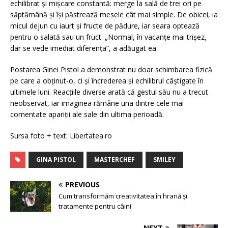
echilibrat și mișcare constantă: merge la sală de trei ori pe
săptămână și își păstrează mesele cât mai simple. De obicei, ia
micul dejun cu iaurt și fructe de pădure, iar seara optează
pentru o salată sau un fruct. „Normal, în vacanțe mai trișez,
dar se vede imediat diferența”, a adăugat ea.
Postarea Ginei Pistol a demonstrat nu doar schimbarea fizică
pe care a obținut-o, ci și încrederea și echilibrul câștigate în
ultimele luni. Reacțiile diverse arată că gestul său nu a trecut
neobservat, iar imaginea rămâne una dintre cele mai
comentate apariții ale sale din ultima perioadă.
Sursa foto + text: Libertatea.ro
GINA PISTOL
MASTERCHEF
SMILEY
PREVIOUS
Cum transformăm creativitatea în hrană și
tratamente pentru câini
NEXT