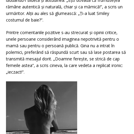
lăudându-i silueta și atitudinea: „Ești dovada că frumusețea
rămâne autentică și naturală, chiar și ca mămică!”, a scris un
urmăritor. Alții au ales să glumească: „Ți-a luat Smiley
costumul de baie?”.
Printre comentariile pozitive s-au strecurat și opinii critice,
unele persoane considerând imaginea nepotrivită pentru o
mamă sau pentru o persoană publică. Gina nu a intrat în
polemici, preferând să răspundă scurt sau să lase postarea să
transmită mesajul dorit. „Doamne ferește, se strică de cap
femeile astea”, a scris cineva, la care vedeta a replicat ironic:
„ieczact!”.