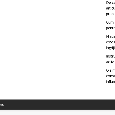
De ce
artic
prob
Cum f
pentr
Niaci
este 
îngrij
Instr
activ
O sim
conse
infla
es