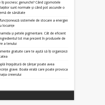
 îți pocnesc genunchii? Când zgomotele
ulațiilor sunt normale și când pot ascunde o
lemă de sănătate
uncționează sistemele de stocare a energiei
u locuințe
namida și petele pigmentare. Cât de eficient
ingredientul tot mai prezent în produsele de
ire a tenului
umente gratuite care te ajută să îți organizezi
itatea
plă înțepătură de țânțar poate avea
cințe grave. Boala virală care poate provoca
mația creierului