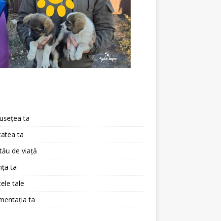
a
usețea ta
atea ta
 tău de viață
ța ta
ele tale
mentația ta