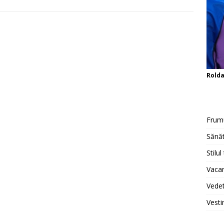
Rold
Frum
Sănăt
Stilul
Vacan
Vedet
Vesti