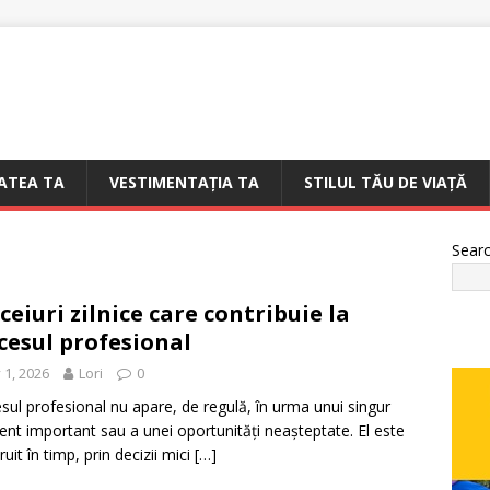
ATEA TA
VESTIMENTAȚIA TA
STILUL TĂU DE VIAȚĂ
Sear
ceiuri zilnice care contribuie la
cesul profesional
y 1, 2026
Lori
0
sul profesional nu apare, de regulă, în urma unui singur
t important sau a unei oportunități neașteptate. El este
uit în timp, prin decizii mici
[…]