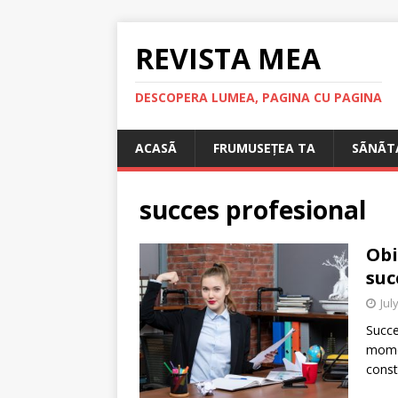
REVISTA MEA
DESCOPERA LUMEA, PAGINA CU PAGINA
ACASÃ
FRUMUSEȚEA TA
SÃNÃT
succes profesional
Obi
suc
Jul
Succe
momen
constr