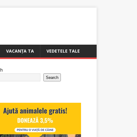
VACANȚA TA
VEDETELE TALE
ch
Search