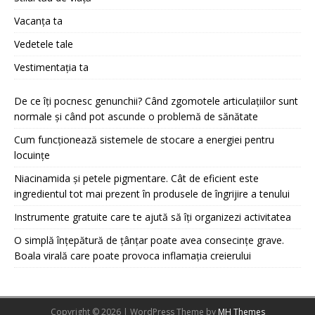
Vacanța ta
Vedetele tale
Vestimentația ta
De ce îți pocnesc genunchii? Când zgomotele articulațiilor sunt
normale și când pot ascunde o problemă de sănătate
Cum funcționează sistemele de stocare a energiei pentru
locuințe
Niacinamida și petele pigmentare. Cât de eficient este
ingredientul tot mai prezent în produsele de îngrijire a tenului
Instrumente gratuite care te ajută să îți organizezi activitatea
O simplă înțepătură de țânțar poate avea consecințe grave.
Boala virală care poate provoca inflamația creierului
Copyright © 2026 | WordPress Theme by
MH Themes