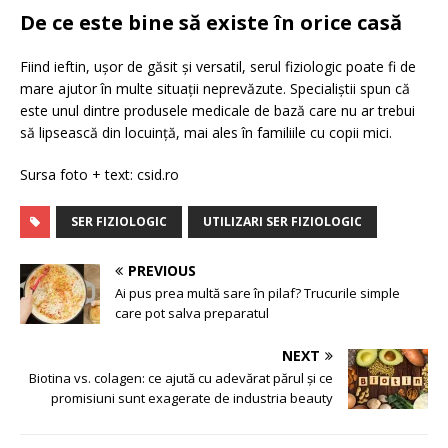
De ce este bine să existe în orice casă
Fiind ieftin, ușor de găsit și versatil, serul fiziologic poate fi de
mare ajutor în multe situații neprevăzute. Specialiștii spun că
este unul dintre produsele medicale de bază care nu ar trebui
să lipsească din locuință, mai ales în familiile cu copii mici.
Sursa foto + text: csid.ro
SER FIZIOLOGIC
UTILIZARI SER FIZIOLOGIC
PREVIOUS
Ai pus prea multă sare în pilaf? Trucurile simple
care pot salva preparatul
NEXT
Biotina vs. colagen: ce ajută cu adevărat părul și ce
promisiuni sunt exagerate de industria beauty