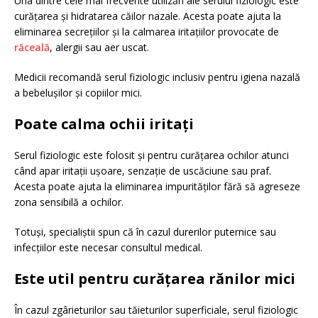
Una dintre cele mai frecvente utilizări ale serului fiziologic este
curățarea și hidratarea căilor nazale. Acesta poate ajuta la
eliminarea secrețiilor și la calmarea iritațiilor provocate de
răceală
, alergii sau aer uscat.
Medicii recomandă serul fiziologic inclusiv pentru igiena nazală
a bebelușilor și copiilor mici.
Poate calma ochii iritați
Serul fiziologic este folosit și pentru curățarea ochilor atunci
când apar iritații ușoare, senzație de uscăciune sau praf.
Acesta poate ajuta la eliminarea impurităților fără să agreseze
zona sensibilă a ochilor.
Totuși, specialiștii spun că în cazul durerilor puternice sau
infecțiilor este necesar consultul medical.
Este util pentru curățarea rănilor mici
În cazul zgârieturilor sau tăieturilor superficiale, serul fiziologic