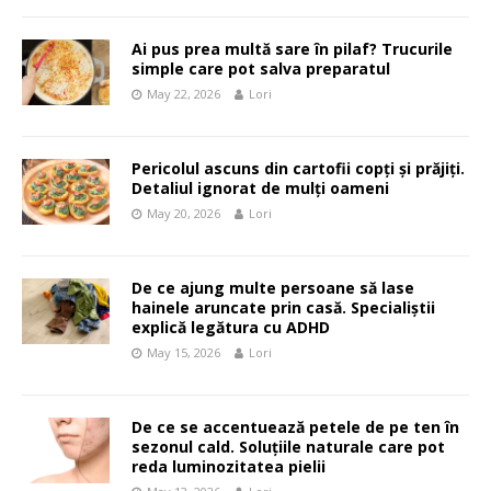
Ai pus prea multă sare în pilaf? Trucurile
simple care pot salva preparatul
May 22, 2026
Lori
Pericolul ascuns din cartofii copți și prăjiți.
Detaliul ignorat de mulți oameni
May 20, 2026
Lori
De ce ajung multe persoane să lase
hainele aruncate prin casă. Specialiștii
explică legătura cu ADHD
May 15, 2026
Lori
De ce se accentuează petele de pe ten în
sezonul cald. Soluțiile naturale care pot
reda luminozitatea pielii