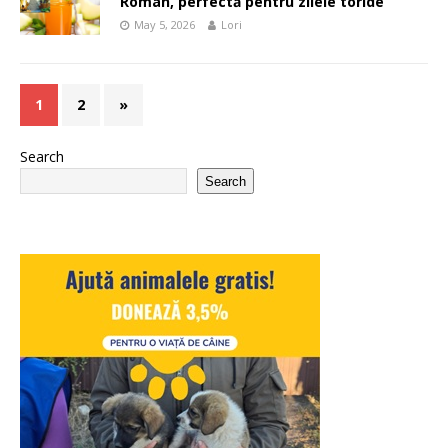
Roman, perfectă pentru zilele toride
May 5, 2026
Lori
1
2
»
Search
Search