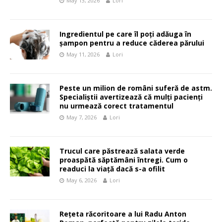
May 13, 2026
Lori
Ingredientul pe care îl poți adăuga în
șampon pentru a reduce căderea părului
May 11, 2026
Lori
Peste un milion de români suferă de astm.
Specialiștii avertizează că mulți pacienți
nu urmează corect tratamentul
May 7, 2026
Lori
Trucul care păstrează salata verde
proaspătă săptămâni întregi. Cum o
readuci la viață dacă s-a ofilit
May 6, 2026
Lori
Rețeta răcoritoare a lui Radu Anton