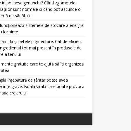
 îți pocnesc genunchii? Când zgomotele
ulațiilor sunt normale și când pot ascunde o
lemă de sănătate
uncționează sistemele de stocare a energiei
u locuințe
namida și petele pigmentare. Cât de eficient
ingredientul tot mai prezent în produsele de
ire a tenului
umente gratuite care te ajută să îți organizezi
itatea
plă înțepătură de țânțar poate avea
cințe grave. Boala virală care poate provoca
mația creierului