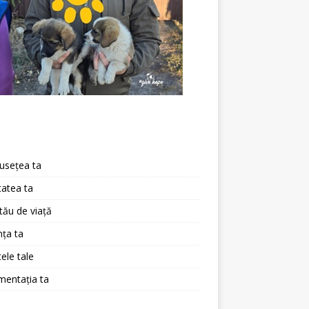
a
usețea ta
atea ta
 tău de viață
ța ta
ele tale
mentația ta