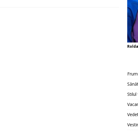
Rold
Frum
Sănăt
Stilul
Vacan
Vedet
Vesti