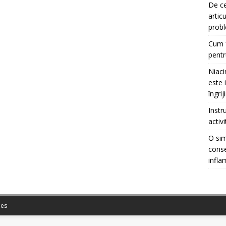
De ce
artic
prob
Cum f
pentr
Niaci
este 
îngrij
Instr
activ
O sim
conse
infla
es