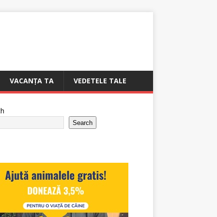
VACANȚA TA
VEDETELE TALE
ch
Search