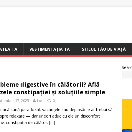
ATEA TA
VESTIMENTAȚIA TA
STILUL TĂU DE VIAȚĂ
Sear
bleme digestive în călătorii? Află
zele constipației și soluțiile simple
tember 17, 2025
Lori
0
 dacă sună paradoxal, vacanțele sau deplasările ar trebui să
espre relaxare — dar uneori aduc cu ele un disconfort
tiv: constipația de călător.
[…]