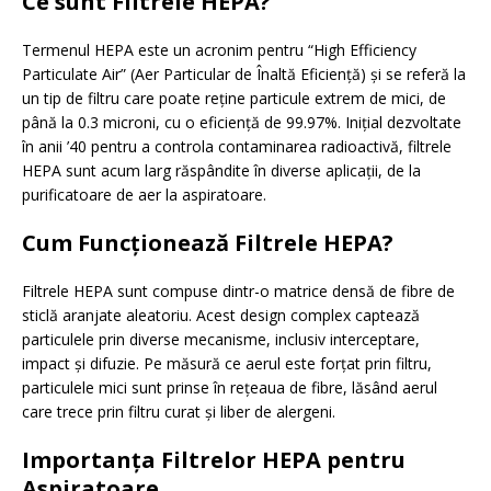
Ce sunt Filtrele HEPA?
Termenul HEPA este un acronim pentru “High Efficiency
Particulate Air” (Aer Particular de Înaltă Eficiență) și se referă la
un tip de filtru care poate reține particule extrem de mici, de
până la 0.3 microni, cu o eficiență de 99.97%. Inițial dezvoltate
în anii ’40 pentru a controla contaminarea radioactivă, filtrele
HEPA sunt acum larg răspândite în diverse aplicații, de la
purificatoare de aer la aspiratoare.
Cum Funcționează Filtrele HEPA?
Filtrele HEPA sunt compuse dintr-o matrice densă de fibre de
sticlă aranjate aleatoriu. Acest design complex captează
particulele prin diverse mecanisme, inclusiv interceptare,
impact și difuzie. Pe măsură ce aerul este forțat prin filtru,
particulele mici sunt prinse în rețeaua de fibre, lăsând aerul
care trece prin filtru curat și liber de alergeni.
Importanța Filtrelor HEPA pentru
Aspiratoare