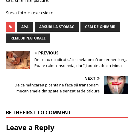
caz, chiar mai plăcute.
Sursa foto + text: csid.ro
APA
ARSURI LA STOMAC
CEAI DE GHIMBIR
REMEDII NATURALE
PREVIOUS
De ce nu e indicat să iei melatonină pe termen lung.
Poate calma insomnia, dar îți poate afecta inima
NEXT
De ce mâncarea picantă ne face să transpirăm:
mecanismele din spatele senzaţiei de căldură
BE THE FIRST TO COMMENT
Leave a Reply