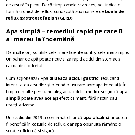
de arsură în piept. Dacă simptomele revin des, pot indica o
formă cronică de reflux, cunoscută sub numele de
boala de
reflux gastroesofagian (GERD)
.
Apa simplă – remediul rapid pe care îl
ai mereu la îndemână
De multe ori, soluțiile cele mai eficiente sunt și cele mai simple.
Un pahar de apă poate neutraliza rapid acidul din stomac și
calma disconfortul.
Cum acționează? Apa
diluează acidul gastric
, reducând
intensitatea arsurilor și oferind o ușurare aproape imediată. În
timp ce multe persoane aleg antiacidele, medicii susțin că
apa
simplă
poate avea același efect calmant, fără riscuri sau
reacții adverse.
Un studiu din 2019 a confirmat chiar că
apa alcalină
ar putea
fi benefică în cazurile de reflux, dar apa obișnuită rămâne o
soluție eficientă și sigură.