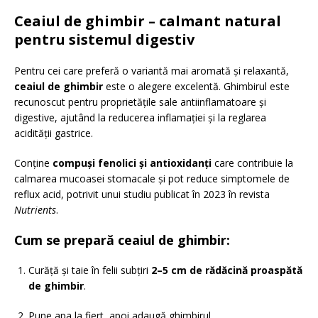
Ceaiul de ghimbir – calmant natural
pentru sistemul digestiv
Pentru cei care preferă o variantă mai aromată și relaxantă,
ceaiul de ghimbir
este o alegere excelentă. Ghimbirul este
recunoscut pentru proprietățile sale antiinflamatoare și
digestive, ajutând la reducerea inflamației și la reglarea
acidității gastrice.
Conține
compuși fenolici și antioxidanți
care contribuie la
calmarea mucoasei stomacale și pot reduce simptomele de
reflux acid, potrivit unui studiu publicat în 2023 în revista
Nutrients
.
Cum se prepară ceaiul de ghimbir:
Curăță și taie în felii subțiri
2–5 cm de rădăcină proaspătă
de ghimbir
.
Pune apa la fiert, apoi adaugă ghimbirul.