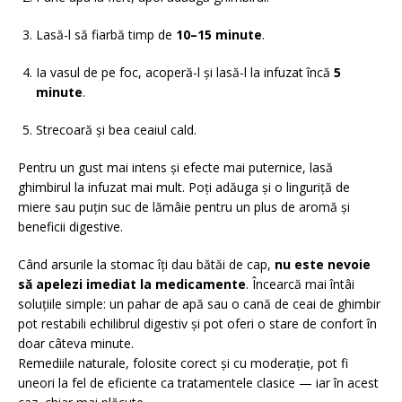
Lasă-l să fiarbă timp de
10–15 minute
.
Ia vasul de pe foc, acoperă-l și lasă-l la infuzat încă
5
minute
.
Strecoară și bea ceaiul cald.
Pentru un gust mai intens și efecte mai puternice, lasă
ghimbirul la infuzat mai mult. Poți adăuga și o linguriță de
miere sau puțin suc de lămâie pentru un plus de aromă și
beneficii digestive.
Când arsurile la stomac îți dau bătăi de cap,
nu este nevoie
să apelezi imediat la medicamente
. Încearcă mai întâi
soluțiile simple: un pahar de apă sau o cană de ceai de ghimbir
pot restabili echilibrul digestiv și pot oferi o stare de confort în
doar câteva minute.
Remediile naturale, folosite corect și cu moderație, pot fi
uneori la fel de eficiente ca tratamentele clasice — iar în acest