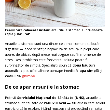
Ceaiul care calmează instant arsurile la stomac. Funcționează
rapid și natural!
Arsurile la stomac sunt una dintre cele mai comune tulburări
digestive — acea senzație neplăcută de arsură în piept care
apare, de obicei, după mese mai bogate sau în momente de
stres. Deși problema este frecventă, soluția poate fi
surprinzător de simplă. Specialiștii spun că
două băuturi
accesibile
pot oferi alinare aproape imediată:
apa simplă
și
ceaiul de
ghimbir
.
De ce apar arsurile la stomac
Potrivit
Serviciului Național de Sănătate (NHS)
, arsurile la
stomac sunt cauzate de
refluxul acid
— situația în care acidul
gastric urcă în esofag, iritând mucoasa și provocând senzația