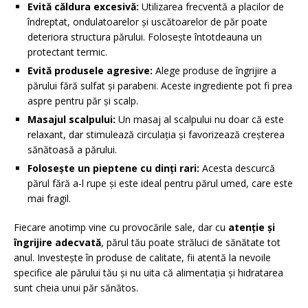
Evită căldura excesivă:
Utilizarea frecventă a placilor de
îndreptat, ondulatoarelor și uscătoarelor de păr poate
deteriora structura părului. Folosește întotdeauna un
protectant termic.
Evită produsele agresive:
Alege produse de îngrijire a
părului fără sulfat și parabeni. Aceste ingrediente pot fi prea
aspre pentru păr și scalp.
Masajul scalpului:
Un masaj al scalpului nu doar că este
relaxant, dar stimulează circulația și favorizează creșterea
sănătoasă a părului.
Folosește un pieptene cu dinți rari:
Acesta descurcă
părul fără a-l rupe și este ideal pentru părul umed, care este
mai fragil.
Fiecare anotimp vine cu provocările sale, dar cu
atenție și
îngrijire adecvată
, părul tău poate străluci de sănătate tot
anul. Investește în produse de calitate, fii atentă la nevoile
specifice ale părului tău și nu uita că alimentația și hidratarea
sunt cheia unui păr sănătos.