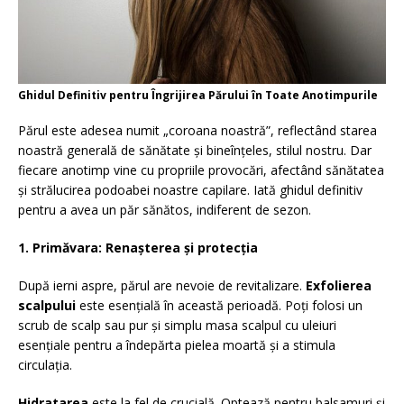
Ghidul Definitiv pentru Îngrijirea Părului în Toate Anotimpurile
Părul este adesea numit „coroana noastră”, reflectând starea
noastră generală de sănătate și bineînțeles, stilul nostru. Dar
fiecare anotimp vine cu propriile provocări, afectând sănătatea
și strălucirea podoabei noastre capilare. Iată ghidul definitiv
pentru a avea un păr sănătos, indiferent de sezon.
1. Primăvara: Renașterea și protecția
După ierni aspre, părul are nevoie de revitalizare.
Exfolierea
scalpului
este esențială în această perioadă. Poți folosi un
scrub de scalp sau pur și simplu masa scalpul cu uleiuri
esențiale pentru a îndepărta pielea moartă și a stimula
circulația.
Hidratarea
este la fel de crucială. Optează pentru balsamuri și