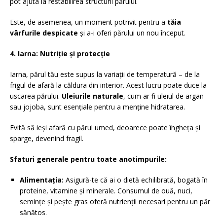
pot ajuta la restabilirea structurii părului.
Este, de asemenea, un moment potrivit pentru a
tăia
vârfurile despicate
și a-i oferi părului un nou început.
4. Iarna: Nutriție și protecție
Iarna, părul tău este supus la variații de temperatură – de la
frigul de afară la căldura din interior. Acest lucru poate duce la
uscarea părului.
Uleiurile naturale
, cum ar fi uleiul de argan
sau jojoba, sunt esențiale pentru a menține hidratarea.
Evită să ieși afară cu părul umed, deoarece poate îngheța și
sparge, devenind fragil.
Sfaturi generale pentru toate anotimpurile:
Alimentația:
Asigură-te că ai o dietă echilibrată, bogată în
proteine, vitamine și minerale. Consumul de ouă, nuci,
semințe și pește gras oferă nutrienții necesari pentru un păr
sănătos.