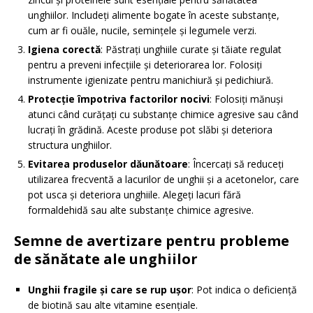
unghiilor. Includeți alimente bogate în aceste substanțe,
cum ar fi ouăle, nucile, semințele și legumele verzi.
Igiena corectă
: Păstrați unghiile curate și tăiate regulat
pentru a preveni infecțiile și deteriorarea lor. Folosiți
instrumente igienizate pentru manichiură și pedichiură.
Protecție împotriva factorilor nocivi
: Folosiți mănuși
atunci când curățați cu substanțe chimice agresive sau când
lucrați în grădină. Aceste produse pot slăbi și deteriora
structura unghiilor.
Evitarea produselor dăunătoare
: Încercați să reduceți
utilizarea frecventă a lacurilor de unghii și a acetonelor, care
pot usca și deteriora unghiile. Alegeți lacuri fără
formaldehidă sau alte substanțe chimice agresive.
Semne de avertizare pentru probleme
de sănătate ale unghiilor
Unghii fragile și care se rup ușor
: Pot indica o deficiență
de biotină sau alte vitamine esențiale.