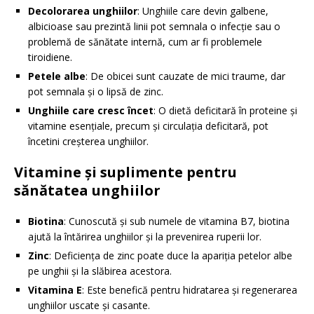
Decolorarea unghiilor
: Unghiile care devin galbene,
albicioase sau prezintă linii pot semnala o infecție sau o
problemă de sănătate internă, cum ar fi problemele
tiroidiene.
Petele albe
: De obicei sunt cauzate de mici traume, dar
pot semnala și o lipsă de zinc.
Unghiile care cresc încet
: O dietă deficitară în proteine și
vitamine esențiale, precum și circulația deficitară, pot
încetini creșterea unghiilor.
Vitamine și suplimente pentru
sănătatea unghiilor
Biotina
: Cunoscută și sub numele de vitamina B7, biotina
ajută la întărirea unghiilor și la prevenirea ruperii lor.
Zinc
: Deficiența de zinc poate duce la apariția petelor albe
pe unghii și la slăbirea acestora.
Vitamina E
: Este benefică pentru hidratarea și regenerarea
unghiilor uscate și casante.