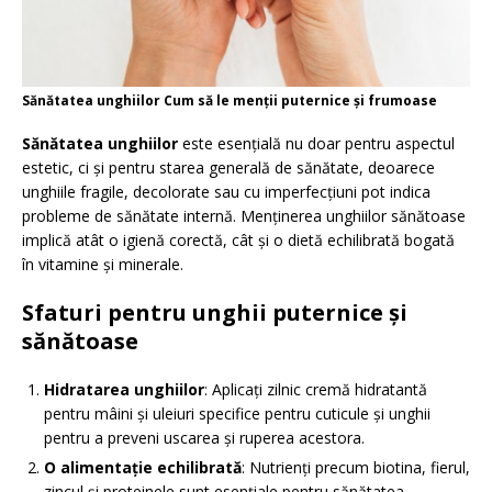
Sănătatea unghiilor Cum să le menții puternice și frumoase
Sănătatea unghiilor
este esențială nu doar pentru aspectul
estetic, ci și pentru starea generală de sănătate, deoarece
unghiile fragile, decolorate sau cu imperfecțiuni pot indica
probleme de sănătate internă. Menținerea unghiilor sănătoase
implică atât o igienă corectă, cât și o dietă echilibrată bogată
în vitamine și minerale.
Sfaturi pentru unghii puternice și
sănătoase
Hidratarea unghiilor
: Aplicați zilnic cremă hidratantă
pentru mâini și uleiuri specifice pentru cuticule și unghii
pentru a preveni uscarea și ruperea acestora.
O alimentație echilibrată
: Nutrienți precum biotina, fierul,
zincul și proteinele sunt esențiale pentru sănătatea