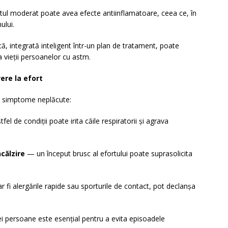
ul moderat poate avea efecte antiinflamatoare, ceea ce, în
ului.
că, integrată inteligent într-un plan de tratament, poate
 vieții persoanelor cu astm.
ere la efort
ază simptome neplăcute:
fel de condiții poate irita căile respiratorii și agrava
călzire
— un început brusc al efortului poate suprasolicita
r fi alergările rapide sau sporturile de contact, pot declanșa
i persoane este esențial pentru a evita episoadele