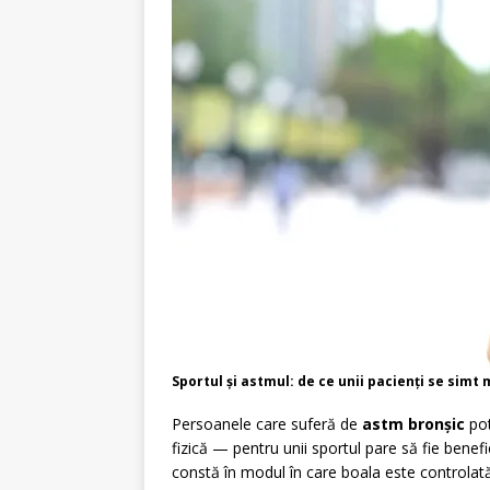
Sportul și astmul: de ce unii pacienți se simt 
Persoanele care suferă de
astm bronșic
pot
fizică — pentru unii sportul pare să fie benef
constă în modul în care boala este controlată, t