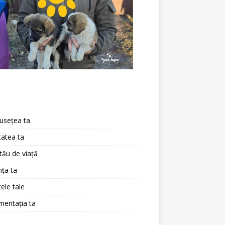
a
usețea ta
atea ta
 tău de viață
ța ta
ele tale
mentația ta