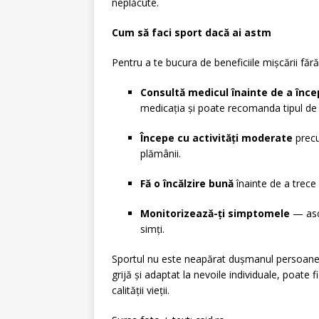
neplăcute.
Cum să faci sport dacă ai astm
Pentru a te bucura de beneficiile mișcării fără r
Consultă medicul înainte de a înce
medicația și poate recomanda tipul de e
Începe cu activități moderate
precu
plămânii.
Fă o încălzire bună
înainte de a trece 
Monitorizează-ți simptomele
— ascu
simți.
Sportul nu este neapărat dușmanul persoanel
grijă și adaptat la nevoile individuale, poate f
calității vieții.