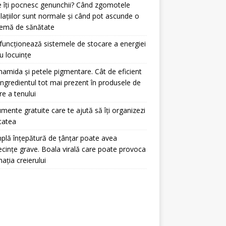
 îți pocnesc genunchii? Când zgomotele
ulațiilor sunt normale și când pot ascunde o
lemă de sănătate
uncționează sistemele de stocare a energiei
u locuințe
namida și petele pigmentare. Cât de eficient
ingredientul tot mai prezent în produsele de
ire a tenului
umente gratuite care te ajută să îți organizezi
itatea
plă înțepătură de țânțar poate avea
cințe grave. Boala virală care poate provoca
mația creierului