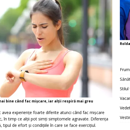
Rold
Frum
Sănăt
Stilul
Vacan
mai bine când fac mișcare, iar alții respiră mai greu
Vedet
 avea experiențe foarte diferite atunci când fac mișcare
Vesti
ic, în timp ce alții pot simți simptomele agravate. Diferența
ipul de efort și condițiile în care se face exercițiul.