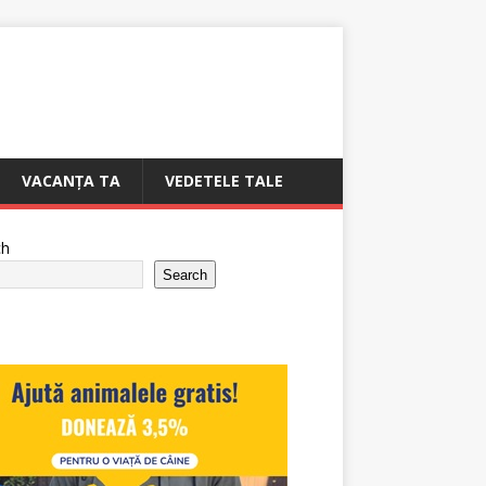
VACANȚA TA
VEDETELE TALE
ch
Search