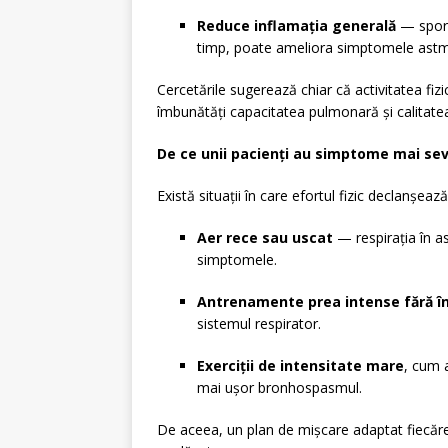
Reduce inflamația generală
— sport
timp, poate ameliora simptomele astm
Cercetările sugerează chiar că activitatea fizi
îmbunătăți capacitatea pulmonară și calitatea
De ce unii pacienți au simptome mai sev
Există situații în care efortul fizic declanșe
Aer rece sau uscat
— respirația în ast
simptomele.
Antrenamente prea intense fără în
sistemul respirator.
Exerciții de intensitate mare
, cum a
mai ușor bronhospasmul.
De aceea, un plan de mișcare adaptat fiecăre