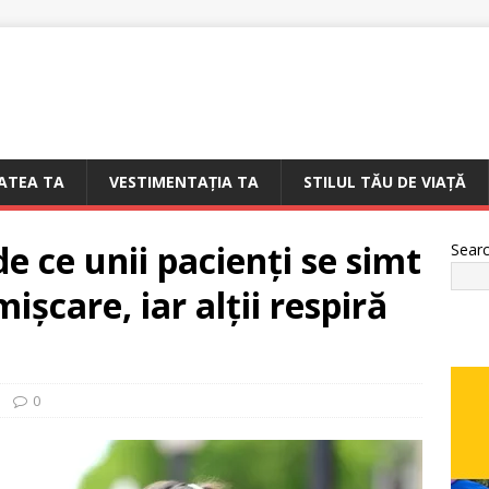
ATEA TA
VESTIMENTAȚIA TA
STILUL TĂU DE VIAȚĂ
de ce unii pacienți se simt
Sear
ișcare, iar alții respiră
0