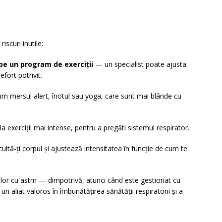
iscuri inutile:
pe un program de exerciții
— un specialist poate ajusta
fort potrivit.
m mersul alert, înotul sau yoga, care sunt mai blânde cu
la exerciții mai intense, pentru a pregăti sistemul respirator.
ltă-ți corpul și ajustează intensitatea în funcție de cum te
or cu astm — dimpotrivă, atunci când este gestionat cu
i un aliat valoros în îmbunătățirea sănătății respiratorii și a