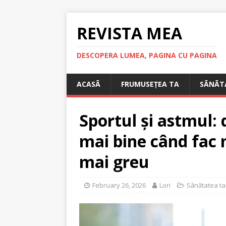
REVISTA MEA
DESCOPERA LUMEA, PAGINA CU PAGINA
ACASÃ
FRUMUSEȚEA TA
SÃNÃT
Sportul și astmul: 
mai bine când fac m
mai greu
February 26, 2026
Lori
Sănătatea ta