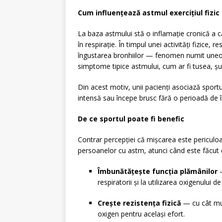
Cum influențează astmul exercițiul fizic
La baza astmului stă o inflamație cronică a căi
în respirație. În timpul unei activități fizice,
îngustarea bronhiilor — fenomen numit une
simptome tipice astmului, cum ar fi tusea, șui
Din acest motiv, unii pacienți asociază sportu
intensă sau începe brusc fără o perioadă de î
De ce sportul poate fi benefic
Contrar percepției că mișcarea este periculoa
persoanelor cu astm, atunci când este făcut c
Îmbunătățește funcția plămânilor
—
respiratorii și la utilizarea oxigenului 
Crește rezistența fizică
— cu cât mus
oxigen pentru același efort.