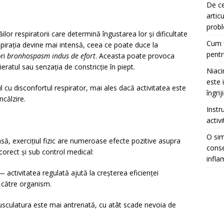
De ce
artic
prob
lor respiratorii care determină îngustarea lor și dificultate
Cum f
 respirația devine mai intensă, ceea ce poate duce la
pentr
ori
bronhospasm indus de efort
. Aceasta poate provoca
eratul sau senzația de constricție în piept.
Niaci
este 
l cu disconfortul respirator, mai ales dacă activitatea este
îngrij
ncălzire.
Instr
activ
O sim
să, exercițiul fizic are numeroase efecte pozitive asupra
conse
orect și sub control medical:
infla
 activitatea regulată ajută la creșterea eficienței
de către organism.
culatura este mai antrenată, cu atât scade nevoia de