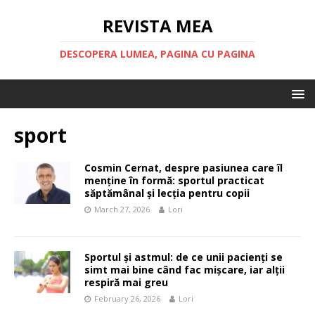
REVISTA MEA
DESCOPERA LUMEA, PAGINA CU PAGINA
sport
Cosmin Cernat, despre pasiunea care îl
menține în formă: sportul practicat
săptămânal și lecția pentru copii
March 27, 2026
Lori
Sportul și astmul: de ce unii pacienți se
simt mai bine când fac mișcare, iar alții
respiră mai greu
February 26, 2026
Lori