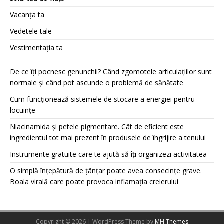
Vacanța ta
Vedetele tale
Vestimentația ta
De ce îți pocnesc genunchii? Când zgomotele articulațiilor sunt
normale și când pot ascunde o problemă de sănătate
Cum funcționează sistemele de stocare a energiei pentru
locuințe
Niacinamida și petele pigmentare. Cât de eficient este
ingredientul tot mai prezent în produsele de îngrijire a tenului
Instrumente gratuite care te ajută să îți organizezi activitatea
O simplă înțepătură de țânțar poate avea consecințe grave.
Boala virală care poate provoca inflamația creierului
Copyright © 2026 | WordPress Theme by
MH Themes