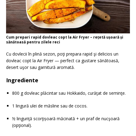
Cum prepari rapid dovleac copt la Air Fryer – rețetă ușoară și
sănătoasă pentru zilele reci
Cu dovlecii în plină sezon, poţi prepara rapid şi delicios un
dovleac copt la Air Fryer — perfect ca gustare sănătoasă,
desert uşor sau garnitură aromată.
Ingrediente
800 g dovleac plăcintar sau Hokkaido, curăţat de seminţe.
1 lingură ulei de măsline sau de cocos.
½ linguriţă scorţișoară măcinată + un praf de nucşoară
(opţional).