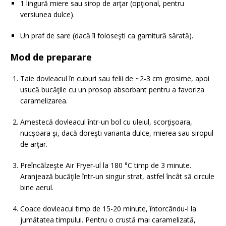
1 lingură miere sau sirop de arţar (opţional, pentru
versiunea dulce).
Un praf de sare (dacă îl foloseşti ca garnitură sărată).
Mod de preparare
Taie dovleacul în cuburi sau felii de ~2-3 cm grosime, apoi
usucă bucăţile cu un prosop absorbant pentru a favoriza
caramelizarea.
Amestecă dovleacul într-un bol cu uleiul, scorţișoara,
nucşoara şi, dacă doreşti varianta dulce, mierea sau siropul
de arţar.
Preîncălzeşte Air Fryer-ul la 180 °C timp de 3 minute.
Aranjează bucăţile într-un singur strat, astfel încât să circule
bine aerul.
Coace dovleacul timp de 15-20 minute, întorcându-l la
jumătatea timpului. Pentru o crustă mai caramelizată,