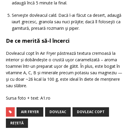
adaugă încă 5 minute la final.
Serveşte dovleacul cald. Dacă l-ai făcut ca desert, adaugă
iaurt grecesc, granola sau nuci prăjite; dacă îl foloseşti ca
garnitură, presară rozmarin şi piper.
De ce merită să-l încerci
Dovleacul copt în Air Fryer păstrează textura cremoasă la
interior și dobândește o crustă uşor caramelizată – aroma
toamnei într-un preparat uşor de gătit. În plus, este bogat în
vitamine A, C, B și minerale precum potasiu sau magneziu —
şi cu doar ~26 kcal la 100 g, este ideal în diete de menținere
sau slăbire.
Sursa foto + text: A1.ro
AIR FRYER
DOVLEAC
DOVLEAC COPT
REȚETĂ