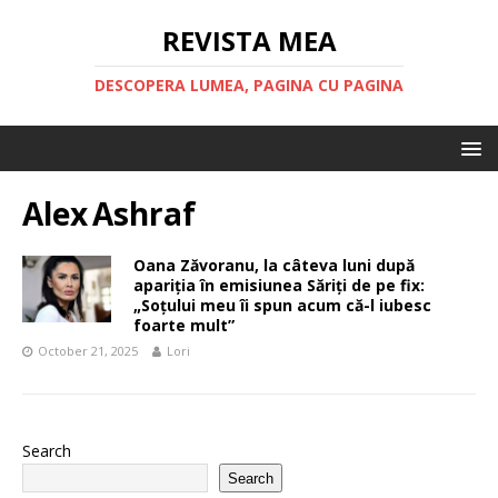
REVISTA MEA
DESCOPERA LUMEA, PAGINA CU PAGINA
Alex Ashraf
Oana Zăvoranu, la câteva luni după
apariția în emisiunea Săriți de pe fix:
„Soțului meu îi spun acum că-l iubesc
foarte mult”
October 21, 2025
Lori
Search
Search