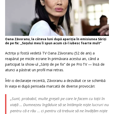
Oana Zăvoranu, la câteva luni după apariția în emisiunea Săriți
de pe fix: „Soțului meu îi spun acum că-l iubesc foarte mult”
Actrița și fostă vedetă TV Oana Zăvoranu (52 de ani) a
reapărut pe micile ecrane în primăvara acestui an, când a
participat la show-ul „Săriți de pe fix” de pe Pro TV — însă de
atunci a păstrat un profil mai retras.
Într-o declarație recentă, Zăvoranu a dezvăluit ce se schimbă
în viața ei după perioada marcată de diverse provocări:
„Sunt, probabil, multe greșeli pe care le facem cu toții în
viață … Dumnezeu îngăduie să se întâmple niște lucruri nu
pentru că e rău … ci pentru că trebuie să ne învățăm niște