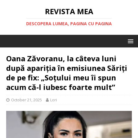
REVISTA MEA
DESCOPERA LUMEA, PAGINA CU PAGINA
Oana Zăvoranu, la câteva luni
după apariția în emisiunea Săriți
de pe fix: „Soțului meu îi spun
acum că-l iubesc foarte mult”
October 21, 2025
Lori