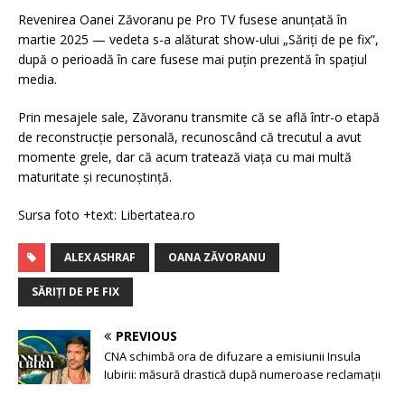
Revenirea Oanei Zăvoranu pe Pro TV fusese anunțată în
martie 2025 — vedeta s-a alăturat show-ului „Săriți de pe fix”,
după o perioadă în care fusese mai puțin prezentă în spațiul
media.
Prin mesajele sale, Zăvoranu transmite că se află într-o etapă
de reconstrucție personală, recunoscând că trecutul a avut
momente grele, dar că acum tratează viața cu mai multă
maturitate și recunoștință.
Sursa foto +text: Libertatea.ro
ALEX ASHRAF
OANA ZĂVORANU
SĂRIȚI DE PE FIX
PREVIOUS
CNA schimbă ora de difuzare a emisiunii Insula
Iubirii: măsură drastică după numeroase reclamații