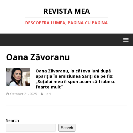
REVISTA MEA
DESCOPERA LUMEA, PAGINA CU PAGINA
Oana Zăvoranu
Oana Zăvoranu, la câteva luni după
apariția în emisiunea Săriți de pe fix:
„Soțului meu îi spun acum că-l iubesc
foarte mult”
October 21, 2025
Lori
Search
Search