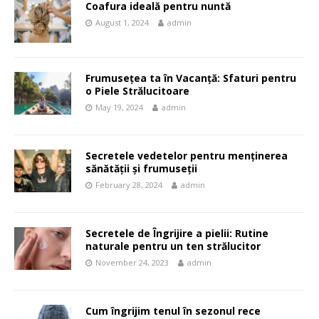
Coafura ideală pentru nuntă
August 1, 2024
admin
Frumusețea ta în Vacanță: Sfaturi pentru
o Piele Strălucitoare
May 19, 2024
admin
Secretele vedetelor pentru menținerea
sănătății și frumuseții
February 28, 2024
admin
Secretele de Îngrijire a pielii: Rutine
naturale pentru un ten strălucitor
November 24, 2023
admin
Cum îngrijim tenul în sezonul rece