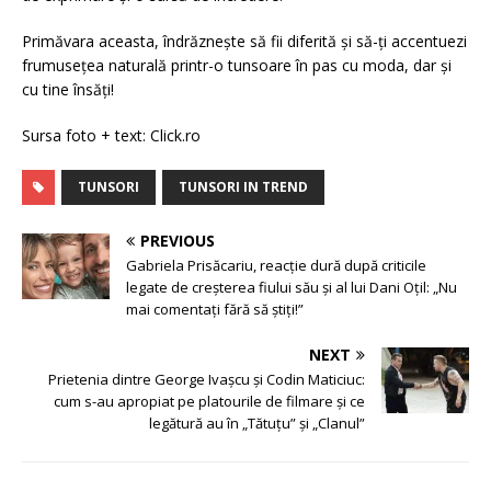
Primăvara aceasta, îndrăznește să fii diferită și să-ți accentuezi
frumusețea naturală printr-o tunsoare în pas cu moda, dar și
cu tine însăți!
Sursa foto + text: Click.ro
TUNSORI
TUNSORI IN TREND
PREVIOUS
Gabriela Prisăcariu, reacție dură după criticile
legate de creșterea fiului său și al lui Dani Oțil: „Nu
mai comentați fără să știți!”
NEXT
Prietenia dintre George Ivașcu și Codin Maticiuc:
cum s-au apropiat pe platourile de filmare și ce
legătură au în „Tătuțu” și „Clanul”