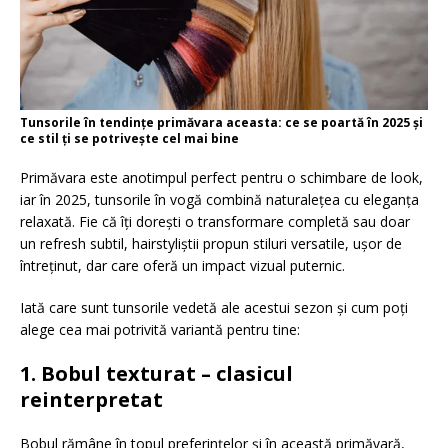
Tunsorile în tendințe primăvara aceasta: ce se poartă în 2025 și
ce stil ți se potrivește cel mai bine
Primăvara este anotimpul perfect pentru o schimbare de look,
iar în 2025, tunsorile în vogă combină naturalețea cu eleganța
relaxată. Fie că îți dorești o transformare completă sau doar
un refresh subtil, hairstyliștii propun stiluri versatile, ușor de
întreținut, dar care oferă un impact vizual puternic.
Iată care sunt tunsorile vedetă ale acestui sezon și cum poți
alege cea mai potrivită variantă pentru tine:
1. Bobul texturat – clasicul
reinterpretat
Bobul rămâne în topul preferințelor și în această primăvară,