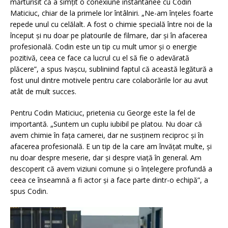
mărturisit că a simțit o conexiune instantanee cu Codin
Maticiuc, chiar de la primele lor întâlniri. „Ne-am înțeles foarte
repede unul cu celălalt. A fost o chimie specială între noi de la
început și nu doar pe platourile de filmare, dar și în afacerea
profesională. Codin este un tip cu mult umor și o energie
pozitivă, ceea ce face ca lucrul cu el să fie o adevărată
plăcere”, a spus Ivașcu, subliniind faptul că această legătură a
fost unul dintre motivele pentru care colaborările lor au avut
atât de mult succes.
Pentru Codin Maticiuc, prietenia cu George este la fel de
importantă. „Suntem un cuplu iubibil pe platou. Nu doar că
avem chimie în fața camerei, dar ne susținem reciproc și în
afacerea profesională. E un tip de la care am învățat multe, și
nu doar despre meserie, dar și despre viață în general. Am
descoperit că avem viziuni comune și o înțelegere profundă a
ceea ce înseamnă a fi actor și a face parte dintr-o echipă”, a
spus Codin.