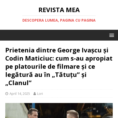
REVISTA MEA
DESCOPERA LUMEA, PAGINA CU PAGINA
Prietenia dintre George Ivașcu și
Codin Maticiuc: cum s-au apropiat
pe platourile de filmare și ce
legătură au în „Tătuțu” și
„Clanul”
April 14, 2025
Lori