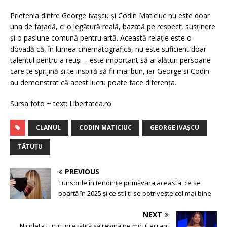
Prietenia dintre George Ivașcu și Codin Maticiuc nu este doar
una de fațadă, ci o legătură reală, bazată pe respect, susținere
și o pasiune comună pentru artă. Această relație este o
dovadă că, în lumea cinematografică, nu este suficient doar
talentul pentru a reuși – este important să ai alături persoane
care te sprijină și te inspiră să fii mai bun, iar George și Codin
au demonstrat că acest lucru poate face diferența.
Sursa foto + text: Libertatea.ro
CLANUL
CODIN MATICIUC
GEORGE IVAȘCU
TĂTUȚU
PREVIOUS
Tunsorile în tendințe primăvara aceasta: ce se
poartă în 2025 și ce stil ți se potrivește cel mai bine
NEXT
Nicoleta Luciu, pregătită să revină pe micul ecran: