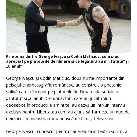
Prietenia dintre George Ivașcu și Codin Maticiuc: cum s-au
apropiat pe platourile de filmare și ce legătură au în „Tătuțu” și
„Clanul”
George Ivașcu și Codin Maticiuc, două nume importante din
peisajul cinematografic românesc, au construit o prietenie
solidă care a început pe platourile de filmare ale serialelor
„Tătuțu” și „Clanul”. Cei doi actori, care au jucat roluri
deosebite în producțiile amintite, au dezvăluit într-un interviu
exclusiv pentru Libertatea cum au ajuns să formeze un duo de
neînlocuit în industria românească de film și televiziune.
George Ivașcu, cunoscut pentru carierea sa în teatru și film, a